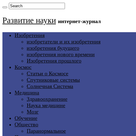
Развитие науки
интернет-журнал
Изобретения
изобретатели и их изобретения
изобретения будущего
изобретения нового времени
Изобретения прошлого
Космос
Статьи о Космосе
Спутниковые системы
Солнечная Система
Медицина
Здравоохранение
Наука медицине
Мозг
Обучение
Общество
Паранормальное