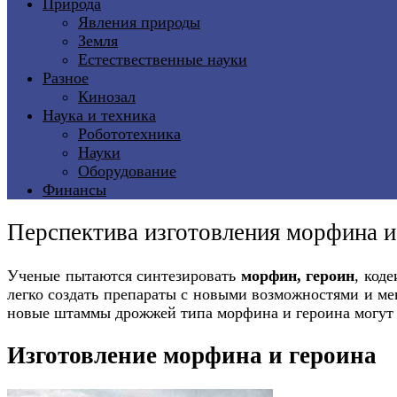
Природа
Явления природы
Земля
Естествественные науки
Разное
Кинозал
Наука и техника
Робототехника
Науки
Оборудование
Финансы
Перспектива изготовления морфина и
Ученые пытаются синтезировать
морфин, героин
, код
легко создать препараты с новыми возможностями и ме
новые штаммы дрожжей типа морфина и героина могут п
Изготовление морфина и героина