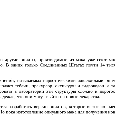
и другие опиаты, производимые из мака уже сеют мно
но. В одних только Соединенных Штатах почти 14 тыся
инений, называемых наркотическими алкалоидами опиу
чают тебаин, прекурсор, оксикодон и гидрокодон, а т
ровать в лаборатории эти структуры сложно и дорог
надежде, что они могут выйти на новые лекарства.
ятся разработать версии опиатов, которые вызывают м
Но пока изготовление опиумного мака для получения но