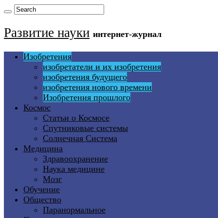
Развитие науки
интернет-журнал
Изобретения
изобретатели и их изобретения
изобретения будущего
изобретения нового времени
Изобретения прошлого
Космос
Статьи о Космосе
Спутниковые системы
Солнечная Система
Медицина
Здравоохранение
Наука медицине
Мозг
Обучение
Общество
Паранормальное