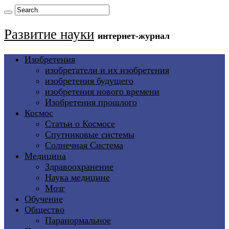
Развитие науки
интернет-журнал
Изобретения
изобретатели и их изобретения
изобретения будущего
изобретения нового времени
Изобретения прошлого
Космос
Статьи о Космосе
Спутниковые системы
Солнечная Система
Медицина
Здравоохранение
Наука медицине
Мозг
Обучение
Общество
Паранормальное