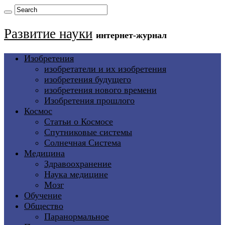
Развитие науки
интернет-журнал
Изобретения
изобретатели и их изобретения
изобретения будущего
изобретения нового времени
Изобретения прошлого
Космос
Статьи о Космосе
Спутниковые системы
Солнечная Система
Медицина
Здравоохранение
Наука медицине
Мозг
Обучение
Общество
Паранормальное