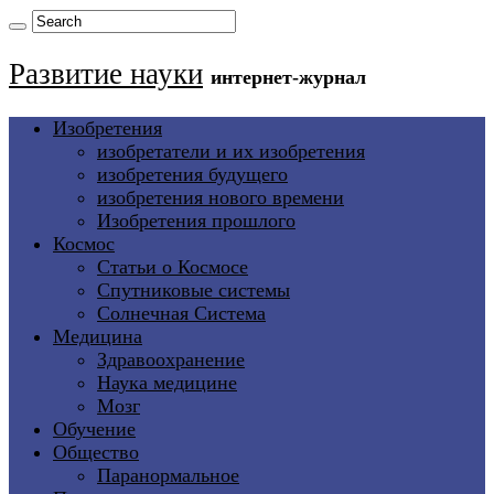
Развитие науки
интернет-журнал
Изобретения
изобретатели и их изобретения
изобретения будущего
изобретения нового времени
Изобретения прошлого
Космос
Статьи о Космосе
Спутниковые системы
Солнечная Система
Медицина
Здравоохранение
Наука медицине
Мозг
Обучение
Общество
Паранормальное