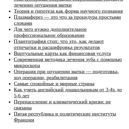
лечению опущения матки
Теория и гипотеза как форма научного познания
Плазмаферез — это что за процедура простыми
словами
Для чего нужно дополнительное
профессиональное образование
Плантография стоп: что это, как делают
отпечатки и расшифровка результатов
Виртуальные карты как финансовая услуга
Современная методика лечения зуба с помощью
микроскопа
Операция при опущении матки — подготовка,
ход операции, реабилитация
Самые спокойные и мирные страны
Как учить английский дошкольникам от 3-4х до
5-6 лет
Перенаселение и климатический кризис не
связаны
Пятая республика и политические институты
Франции