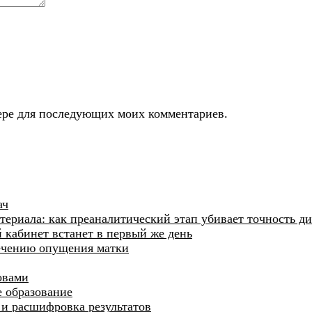
узере для последующих моих комментариев.
ач
ериала: как преаналитический этап убивает точность д
й кабинет встанет в первый же день
лечению опущения матки
овами
 образование
и и расшифровка результатов