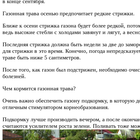
в конце сентября.
Газонная трава осенью предпочитает редкие стрижки.
Ближе к осени стрижка газона будет более редкой, пото
ведь высокие стебли с холодами завянут и лягут, а весн
Последняя стрижка должна быть недели за две до заморо
для стрижки в это время. Конечно, погода непредсказуе
траве быть ниже 5 сантиметров.
После того, как газон был подстрижен, необходимо очи
болезней.
Чем кормится газонная трава?
Очень важно обеспечить газону подкормку, в которую 
отличным стимулятором корнеобразования.
Подкормку лучше производить вечером, а после окончан
считаются усилителем роста зелени. Поливать тоже мо