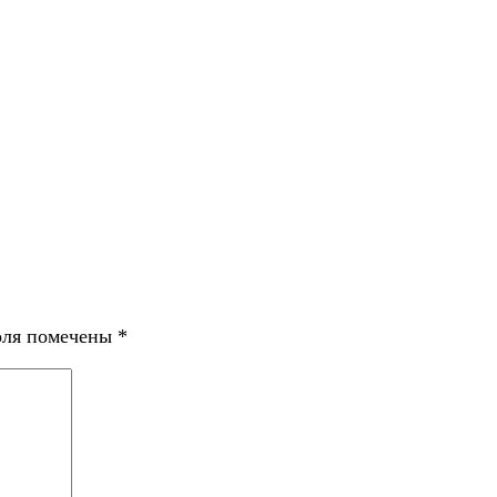
оля помечены
*