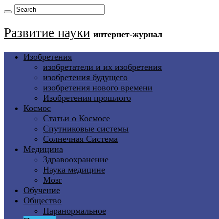
Развитие науки
интернет-журнал
Изобретения
изобретатели и их изобретения
изобретения будущего
изобретения нового времени
Изобретения прошлого
Космос
Статьи о Космосе
Спутниковые системы
Солнечная Система
Медицина
Здравоохранение
Наука медицине
Мозг
Обучение
Общество
Паранормальное