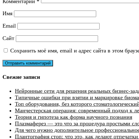
Комментарий
*
Имя
Email
Сайт
Сохранить моё имя, email и адрес сайта в этом бра
Свежие записи
Нейронные сети для решения реальных бизнес-зад
Типичные ошибки при взятии и маркировке биомат
Топ оборудования, без которого стоматологически
Манчестерская операция: современный подход к 
Теория и гипотеза как форма научного познания
Плазмаферез — это что за процедура простыми сл
Для чего нужно дополнительное профессиональное
Плантография стоп: что это, как делают отпечатк