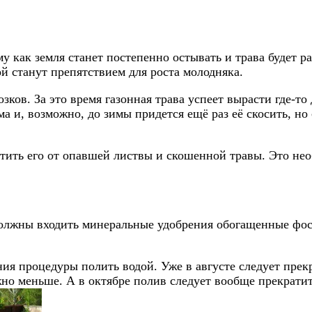
му как земля станет постепенно остывать и трава будет р
ой станут препятствием для роста молодняка.
зков. За это время газонная трава успеет вырасти где-то
ма и, возможно, до зимы придется ещё раз её скосить, но
стить его от опавшей листвы и скошенной травы. Это не
должны входить минеральные удобрения обогащенные фос
ия процедуры полить водой. Уже в августе следует прек
жно меньше. А в октябре полив следует вообще прекрати