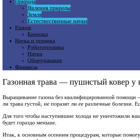
Природа
Явления природы
Земля
Естествественные науки
Разное
Кинозал
Наука и техника
Робототехника
Науки
Оборудование
Финансы
Газонная трава — пушистый ковер у 
Выращивание газона без квалифицированной помощи – де
ли трава густой, не поразят ли ее различные болезни. Е
Для того чтобы наступившие холода не уничтожили ваши
будет гораздо меньше.
Итак, к основным осенним процедурам, которые помогу