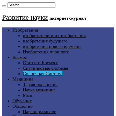
Развитие науки
интернет-журнал
Изобретения
изобретатели и их изобретения
изобретения будущего
изобретения нового времени
Изобретения прошлого
Космос
Статьи о Космосе
Спутниковые системы
Солнечная Система
Медицина
Здравоохранение
Наука медицине
Мозг
Обучение
Общество
Паранормальное