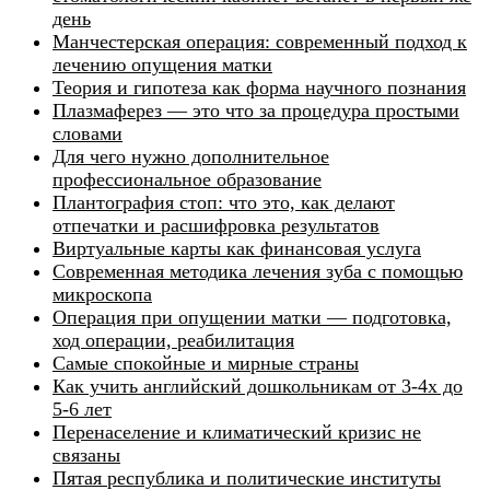
день
Манчестерская операция: современный подход к
лечению опущения матки
Теория и гипотеза как форма научного познания
Плазмаферез — это что за процедура простыми
словами
Для чего нужно дополнительное
профессиональное образование
Плантография стоп: что это, как делают
отпечатки и расшифровка результатов
Виртуальные карты как финансовая услуга
Современная методика лечения зуба с помощью
микроскопа
Операция при опущении матки — подготовка,
ход операции, реабилитация
Самые спокойные и мирные страны
Как учить английский дошкольникам от 3-4х до
5-6 лет
Перенаселение и климатический кризис не
связаны
Пятая республика и политические институты