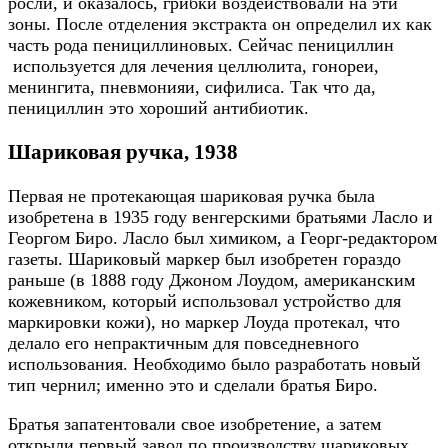
росли, и оказалось, грибки воздействовали на эти
зоны. После отделения экстракта он определил их как
часть рода пенициллиновых. Сейчас пенициллин
используется для лечения целлюлита, гонореи,
менингита, пневмонияи, сифилиса. Так что да,
пенициллин это хороший антибиотик.
Шариковая ручка, 1938
Первая не протекающая шариковая ручка была
изобретена в 1935 году венгерскими братьями Ласло и
Георгом Биро. Ласло был химиком, а Георг-редактором
газеты. Шариковый маркер был изобретен гораздо
раньше (в 1888 году Джоном Лоудом, американским
кожевником, который использовал устройство для
маркировки кожи), но маркер Лоуда протекал, что
делало его непрактичным для повседневного
использования. Необходимо было разработать новый
тип чернил; именно это и сделали братья Биро.
Братья запатентовали свое изобретение, а затем
открыли первый завод по производству шариковых