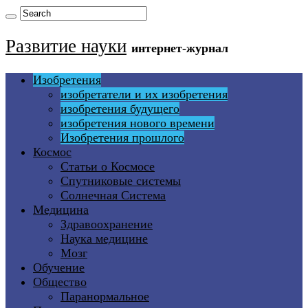
Развитие науки
интернет-журнал
Изобретения
изобретатели и их изобретения
изобретения будущего
изобретения нового времени
Изобретения прошлого
Космос
Статьи о Космосе
Спутниковые системы
Солнечная Система
Медицина
Здравоохранение
Наука медицине
Мозг
Обучение
Общество
Паранормальное