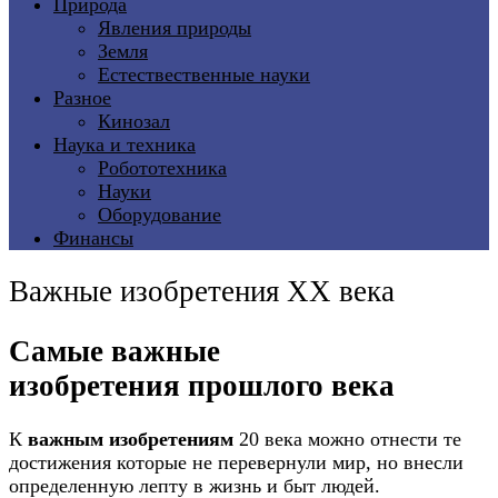
Природа
Явления природы
Земля
Естествественные науки
Разное
Кинозал
Наука и техника
Робототехника
Науки
Оборудование
Финансы
Важные изобретения XX века
Самые важные
изобретения прошлого века
К
важным изобретениям
20 века можно отнести те
достижения которые не перевернули мир, но внесли
определенную лепту в жизнь и быт людей.