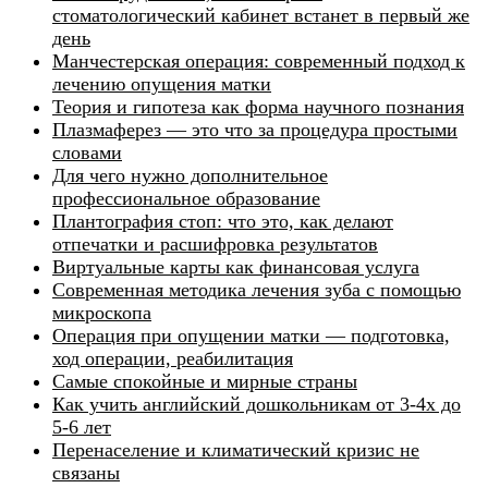
стоматологический кабинет встанет в первый же
день
Манчестерская операция: современный подход к
лечению опущения матки
Теория и гипотеза как форма научного познания
Плазмаферез — это что за процедура простыми
словами
Для чего нужно дополнительное
профессиональное образование
Плантография стоп: что это, как делают
отпечатки и расшифровка результатов
Виртуальные карты как финансовая услуга
Современная методика лечения зуба с помощью
микроскопа
Операция при опущении матки — подготовка,
ход операции, реабилитация
Самые спокойные и мирные страны
Как учить английский дошкольникам от 3-4х до
5-6 лет
Перенаселение и климатический кризис не
связаны