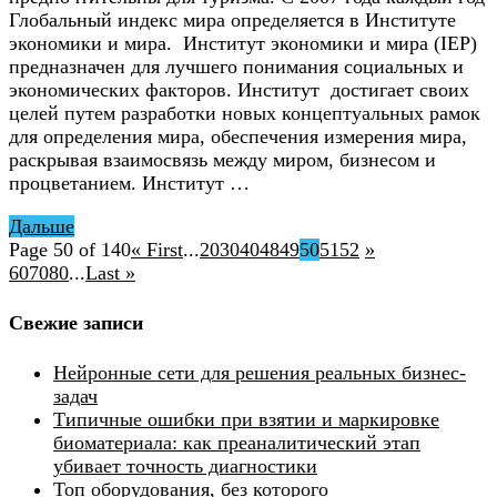
Глобальный индекс мира определяется в Институте
экономики и мира. Институт экономики и мира (IEP)
предназначен для лучшего понимания социальных и
экономических факторов. Институт достигает своих
целей путем разработки новых концептуальных рамок
для определения мира, обеспечения измерения мира,
раскрывая взаимосвязь между миром, бизнесом и
процветанием. Институт …
Дальше
Page 50 of 140
« First
...
20
30
40
48
49
50
51
52
»
60
70
80
...
Last »
Свежие записи
Нейронные сети для решения реальных бизнес-
задач
Типичные ошибки при взятии и маркировке
биоматериала: как преаналитический этап
убивает точность диагностики
Топ оборудования, без которого