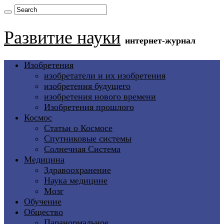
Развитие науки
интернет-журнал
Изобретения
изобретатели и их изобретения
изобретения будущего
изобретения нового времени
Изобретения прошлого
Космос
Статьи о Космосе
Спутниковые системы
Солнечная Система
Медицина
Здравоохранение
Наука медицине
Мозг
Обучение
Общество
Паранормальное