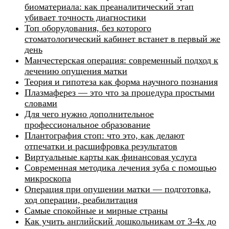
биоматериала: как преаналитический этап
убивает точность диагностики
Топ оборудования, без которого
стоматологический кабинет встанет в первый же
день
Манчестерская операция: современный подход к
лечению опущения матки
Теория и гипотеза как форма научного познания
Плазмаферез — это что за процедура простыми
словами
Для чего нужно дополнительное
профессиональное образование
Плантография стоп: что это, как делают
отпечатки и расшифровка результатов
Виртуальные карты как финансовая услуга
Современная методика лечения зуба с помощью
микроскопа
Операция при опущении матки — подготовка,
ход операции, реабилитация
Самые спокойные и мирные страны
Как учить английский дошкольникам от 3-4х до