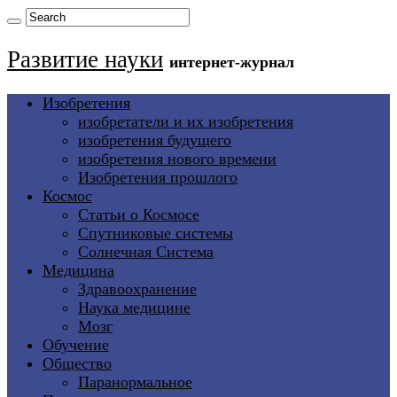
Развитие науки
интернет-журнал
Изобретения
изобретатели и их изобретения
изобретения будущего
изобретения нового времени
Изобретения прошлого
Космос
Статьи о Космосе
Спутниковые системы
Солнечная Система
Медицина
Здравоохранение
Наука медицине
Мозг
Обучение
Общество
Паранормальное