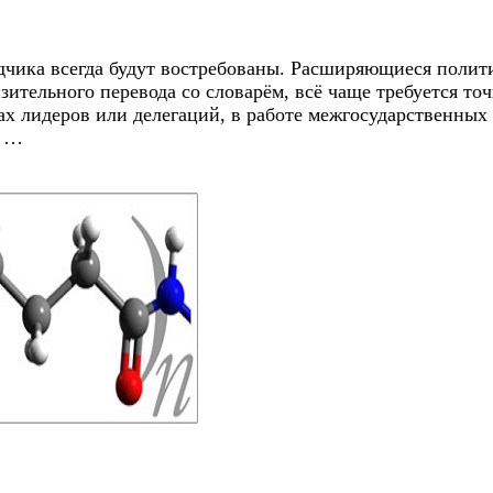
дчика всегда будут востребованы. Расширяющиеся полит
зительного перевода со словарём, всё чаще требуется то
рах лидеров или делегаций, в работе межгосударственн
я …