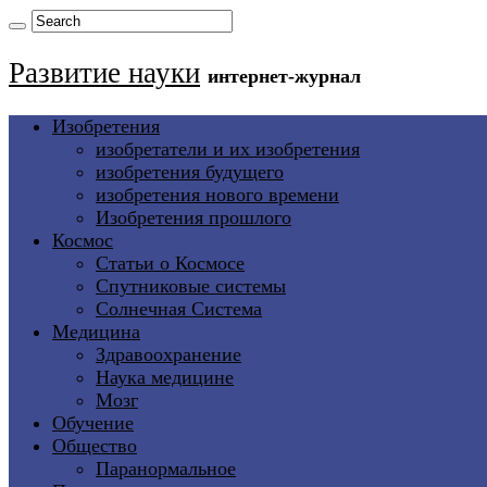
Развитие науки
интернет-журнал
Изобретения
изобретатели и их изобретения
изобретения будущего
изобретения нового времени
Изобретения прошлого
Космос
Статьи о Космосе
Спутниковые системы
Солнечная Система
Медицина
Здравоохранение
Наука медицине
Мозг
Обучение
Общество
Паранормальное