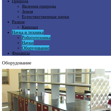
Природа
Явления природы
Земля
Естествественные науки
Разное
Кинозал
Наука и техника
Робототехника
Науки
Оборудование
Финансы
Оборудование