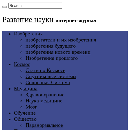
Развитие науки
интернет-журнал
Изобретения
изобретатели и их изобретения
изобретения будущего
изобретения нового времени
Изобретения прошлого
Космос
Статьи о Космосе
Спутниковые системы
Солнечная Система
Медицина
Здравоохранение
Наука медицине
Мозг
Обучение
Общество
Паранормальное