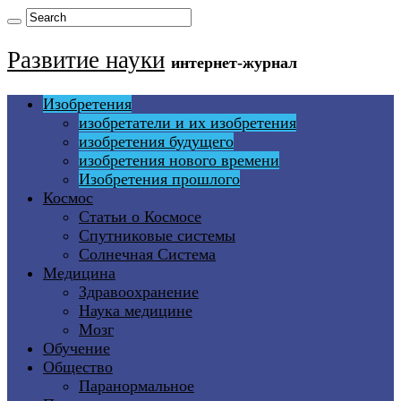
Развитие науки
интернет-журнал
Изобретения
изобретатели и их изобретения
изобретения будущего
изобретения нового времени
Изобретения прошлого
Космос
Статьи о Космосе
Спутниковые системы
Солнечная Система
Медицина
Здравоохранение
Наука медицине
Мозг
Обучение
Общество
Паранормальное