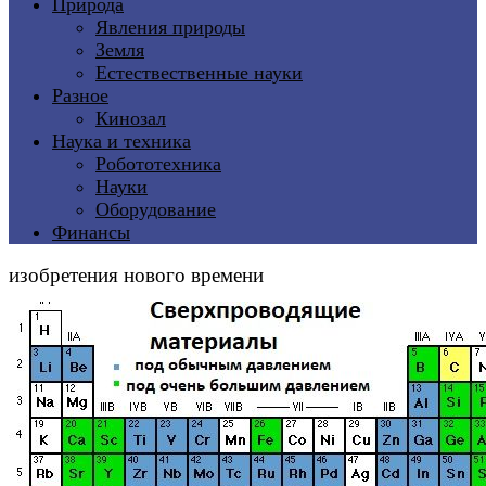
Природа
Явления природы
Земля
Естествественные науки
Разное
Кинозал
Наука и техника
Робототехника
Науки
Оборудование
Финансы
изобретения нового времени