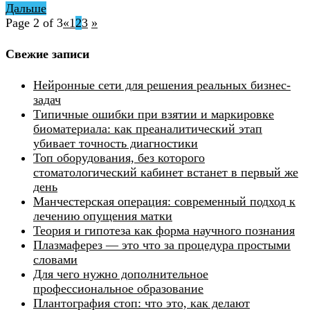
Дальше
Page 2 of 3
«
1
2
3
»
Свежие записи
Нейронные сети для решения реальных бизнес-
задач
Типичные ошибки при взятии и маркировке
биоматериала: как преаналитический этап
убивает точность диагностики
Топ оборудования, без которого
стоматологический кабинет встанет в первый же
день
Манчестерская операция: современный подход к
лечению опущения матки
Теория и гипотеза как форма научного познания
Плазмаферез — это что за процедура простыми
словами
Для чего нужно дополнительное
профессиональное образование
Плантография стоп: что это, как делают