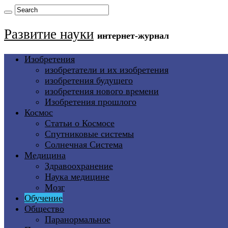
Развитие науки
интернет-журнал
Изобретения
изобретатели и их изобретения
изобретения будущего
изобретения нового времени
Изобретения прошлого
Космос
Статьи о Космосе
Спутниковые системы
Солнечная Система
Медицина
Здравоохранение
Наука медицине
Мозг
Обучение
Общество
Паранормальное