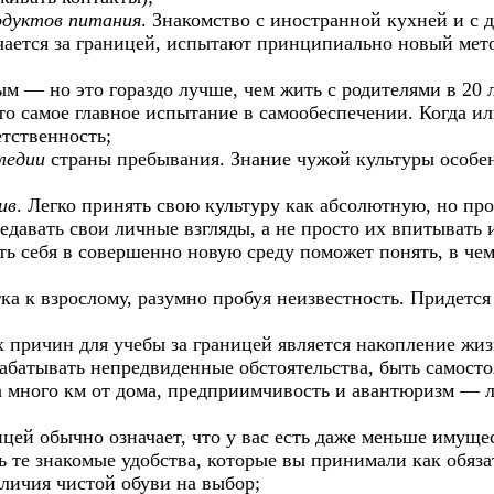
одуктов питания
. Знакомство с иностранной кухней и с 
бучается за границей, испытают принципиально новый мет
ым — но это гораздо лучше, чем жить с родителями в 20 л
то самое главное испытание в самообеспечении. Когда ил
етственность;
ледии
страны пребывания. Знание чужой культуры особен
ив
. Легко принять свою культуру как абсолютную, но пр
давать свои личные взгляды, а не просто их впитывать 
ть себя в совершенно новую среду поможет понять, в че
ка к взрослому, разумно пробуя неизвестность. Придется 
 причин для учебы за границей является накопление жиз
рабатывать непредвиденные обстоятельства, быть самост
за много км от дома, предприимчивость и авантюризм — 
цей обычно означает, что у вас есть даже меньше имущес
ть те знакомые удобства, которые вы принимали как обя
личия чистой обуви на выбор;