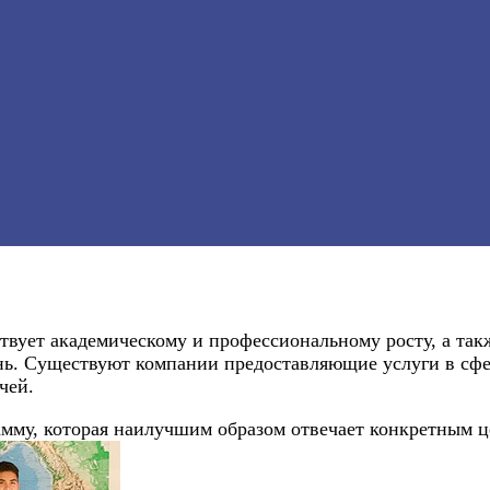
твует академическому и профессиональному росту, а так
ь. Существуют компании предоставляющие услуги в сфер
чей.
му, которая наилучшим образом отвечает конкретным це