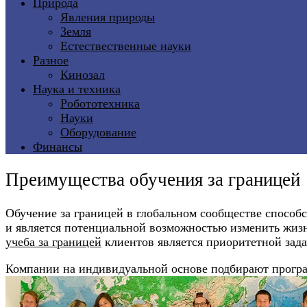
Природа
Явления природы
Земля
Естествественные науки
Разное
Кинозал
Наука и техника
Робототехника
Науки
Оборудование
Финансы
Преимущества обучения за границей
Обучение за границей в глобальном сообществе способс
и является потенциальной возможностью изменить жизн
учеба за границей
клиентов является приоритетной зада
Компании на индивидуальной основе подбирают програм