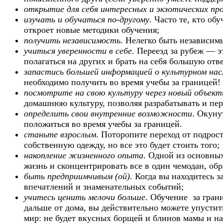
открытие для себя интересных и экзотических пр
изучать и обучаться по-другому
. Часто те, кто о
откроет новые методики обучения;
получить независимость
. Нелегко быть независим
учиться уверенности в себе
. Переезд за рубеж — э
полагаться на других и брать на себя большую отв
запастись большей информацией о культурном нас
необходимо получить во время учебы за границей!
посмотрите на свою культуру через новый объект
домашнюю культуру, позволяя разрабатывать и пере
определить свои внутренние возможности
. Окуну
положиться во время учебы за границей.
станьте взрослым
. Поторопите переход от подрост
собственную одежду, но все это будет стоить того;
накопление жизненного опыта
. Одной из основных
жизнь и сконцентрировать все в один чемодан, об
быть предприимчивым (ой)
. Когда вы находитесь 
впечатлений и знаменательных событий;
учитесь ценить мелочи больше
. Обучение за грани
дальше от дома, вы действительно можете упусти
мир: не будет вкусных борщей и блинов мамы и на