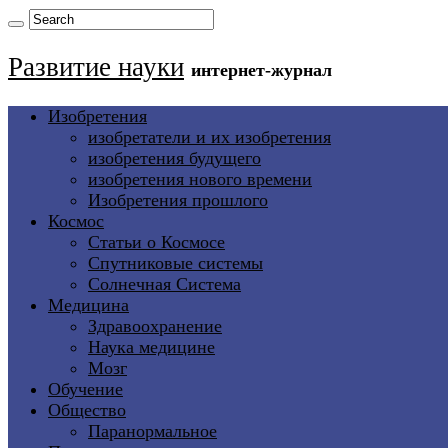
Развитие науки
интернет-журнал
Изобретения
изобретатели и их изобретения
изобретения будущего
изобретения нового времени
Изобретения прошлого
Космос
Статьи о Космосе
Спутниковые системы
Солнечная Система
Медицина
Здравоохранение
Наука медицине
Мозг
Обучение
Общество
Паранормальное