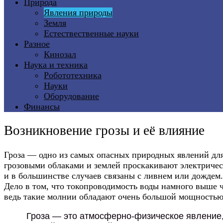
Природа
Явления природы
Земля
Естествественные науки
Разное
Кинозал
Наука и техника
Робототехника
Науки
Оборудование
Финансы
Возникновение грозы и её влияние
Гроза — одно из самых опасных природных явлений для
грозовыми облаками и землей проскакивают электрическ
и в большинстве случаев связаны с ливнем или дождем.
Дело в том, что токопроводимость воды намного выше че
ведь такие молнии обладают очень большой мощностью
Гроза — это атмосферно-физическое явление,