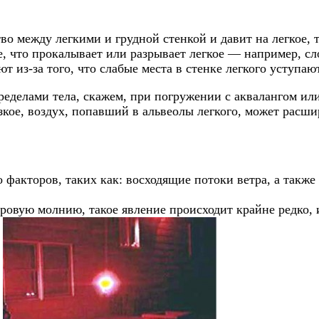
тво между легкими и грудной стенкой и давит на легкое,
, что прокалывает или разрывает легкое — например, сл
из-за того, что слабые места в стенке легкого уступают
ределами тела, скажем, при погружении с аквалангом ил
кое, воздух, попавший в альвеолы легкого, может расшир
 факторов, таких как: восходящие потоки ветра, а также
овую молнию, такое явление происходит крайне редко, 