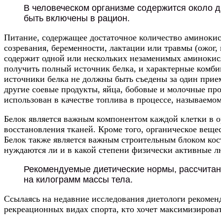
В человеческом организме содержится около д
быть включены в рацион.
Питание, содержащее достаточное количество аминокисл
созревания, беременности, лактации или травмы (ожог
содержит одной или нескольких незаменимых аминокис
получить полный источник белка, и характерные комб
источники белка не должны быть съедены за один прие
другие соевые продукты, яйца, бобовые и молочные про
использован в качестве топлива в процессе, называемо
Белок является важным компонентом каждой клетки в ор
восстановления тканей. Кроме того, органическое веще
Белок также является важным строительным блоком кост
нуждаются ли и в какой степени физически активные лю
Рекомендуемые диетические нормы, рассчитан
на килограмм массы тела.
Ссылаясь на недавние исследования диетологи рекоменд
рекреационных видах спорта, кто хочет максимизироват