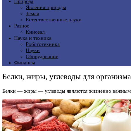
Природа
Явления природы
Земля
Естествественные науки
Разное
Кинозал
Наука и техника
Робототехника
Науки
Оборудование
Финансы
Белки, жиры, углеводы для организма
Белки — жиры — углеводы являются жизненно важными