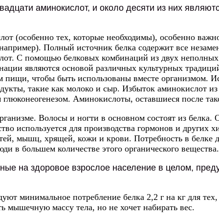
вадцати аминокислот, и около десяти из них являю
от (особенно тех, которые необходимы), особенно важно
, например). Полный источник белка содержит все незам
лот. С помощью белковых комбинаций из двух неполных 
инации являются основой различных культурных традици
м пищи, чтобы быть использованы вместе организмом. И
дукты, такие как молоко и сыр. Избыток аминокислот из
м глюконеогенезом. Аминокислоты, оставшиеся после так
ганизме. Волосы и ногти в основном состоят из белка. 
ство используется для производства гормонов и других х
ей, мышц, хрящей, кожи и крови. Потребность в белке д
ди в большем количестве этого органического вещества.
ные на здоровое взрослое население в целом, преду
уют минимальное потребление белка 2,2 г на кг для тех
ь мышечную массу тела, но не хочет набирать вес.