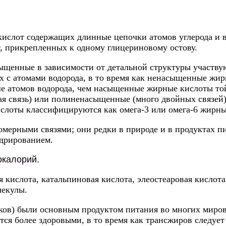
ислот содержащих длинные цепочки атомов углерода и в
т, прикрепленных к одному глицериновому остову.
ыщенные в зависимости от детальной структуры участ
х с атомами водорода, в то время как ненасыщенные жир
ше атомов водорода, чем насыщенные жирные кислоты т
 связь) или полиненасыщенные (много двойных связей).
слоты классифицируются как омега-3 или омега-6 жирны
ерными связями; они редки в природе и в продуктах п
дрированием.
окалорий.
кислота, катальпиновая кислота, элеостеаровая кислота
екулы.
ов) были основным продуктом питания во многих миров
ся более здоровыми, в то время как трансжиров следует 