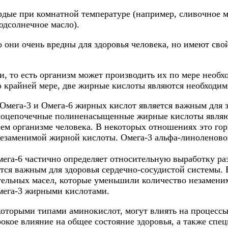
дые при комнатной температуре (например, сливочное м
одсолнечное масло).
о они очень вредны для здоровья человека, но имеют св
 то есть организм может производить их по мере необхо
 по крайней мере, две жирные кислоты являются необход
ега-3 и Омега-6 жирных кислот является важным для зд
нноцепочечные полиненасыщенные жирные кислоты являют
ем организме человека. В некоторых отношениях это гор
 незаменимой жирной кислоты. Омега-3 альфа-линоленов
ега-6 частично определяет относительную выработку раз
ется важным для здоровья сердечно-сосудистой системы
тельных масел, которые уменьшили количество незамен
мега-3 жирными кислотами.
екоторыми типами аминокислот, могут влиять на процесс
окое влияние на общее состояние здоровья, а также сп