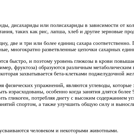
ды, дисахариды или полисахариды в зависимости от ко
ания, таких как рис, лапша, хлеб и другие зерновые про
ну, две и три или более единиц сахара соответственно.
нные, многократно разветвленные цепочки сахарных един
тся быстро, и поэтому уровень глюкозы в крови повышает
ример, фруктоза) образуются различным метаболическим 
которая захватывается бета-клетками поджелудочной жел
я физических упражнений, являются углеводы, которые 
ть израсходованы, особенно когда занятия длятся более 
ить гликоген, потребляя диету с высоким содержанием у
анятий спортом, а также улучшить общую силу и выносл
 усваиваются человеком и некоторыми животными.