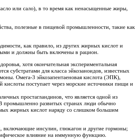
асло или сало), в то время как ненасыщенные жиры,
ойства, полезные в пищевой промышленности, такие как
димости, как правило, из других жирных кислот и
имыми и должны быть включены в рацион.
оровья, хотя окончательная экспериментальная
ся субстратами для класса эйкозаноидов, известных
моны. Омега-3 эйкозапентаеновая кислота (ЭПК),
ой кислоты поступает через морские источники пищи и
личных простагландинов, что является одной из
. В промышленно развитых странах люди обычно
имых жирных кислот наряду со слишком большим
ы, включающие инсулин, глюкагон и другие гормоны;
ецифическое влияние на иммунную функцию.