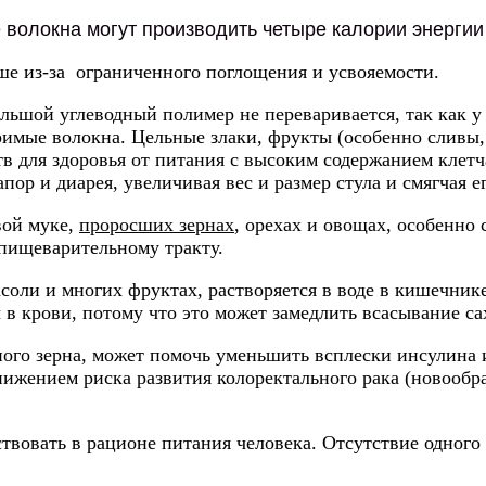
 волокна могут производить четыре калории энергии
ше из-за ограниченного поглощения и усвояемости.
ьшой углеводный полимер не переваривается, так как у 
римые волокна. Цельные злаки, фрукты (особенно сливы
в для здоровья от питания с высоким содержанием кле
ор и диарея, увеличивая вес и размер стула и смягчая ег
вой муке,
проросших зернах
, орехах и овощах, особенн
пищеварительному тракту.
фасоли и многих фруктах, растворяется в воде в кишечни
в крови, потому что это может замедлить всасывание са
ьного зерна, может помочь уменьшить всплески инсулина и
жением риска развития колоректального рака (новообра
вовать в рационе питания человека. Отсутствие одного 