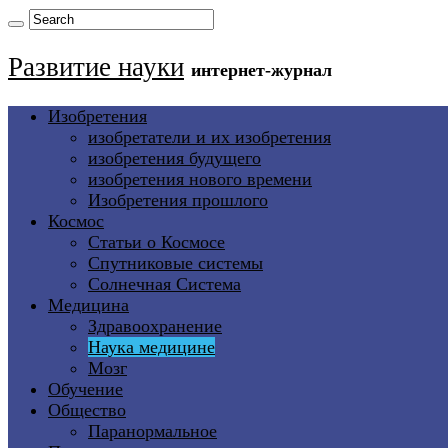
Развитие науки
интернет-журнал
Изобретения
изобретатели и их изобретения
изобретения будущего
изобретения нового времени
Изобретения прошлого
Космос
Статьи о Космосе
Спутниковые системы
Солнечная Система
Медицина
Здравоохранение
Наука медицине
Мозг
Обучение
Общество
Паранормальное