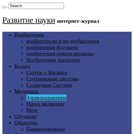
Развитие науки
интернет-журнал
Изобретения
изобретатели и их изобретения
изобретения будущего
изобретения нового времени
Изобретения прошлого
Космос
Статьи о Космосе
Спутниковые системы
Солнечная Система
Медицина
Здравоохранение
Наука медицине
Мозг
Обучение
Общество
Паранормальное