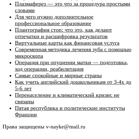
Плазмаферез — это что за процедура простыми
словами
Для чего нужно дополнительное
профессиональное образование
Плантография стоп: что это, как делают
отпечатки и расшифровка результатов
Виртуальные карты как финансовая услуга
Современная методика лечения зуба с помощью
микроскопа
Операция при опущении матки — подготовка,
ход операции, реабилитация
Самые спокойные и мирные страны
Как учить английский дошкольникам от 3-4х до
5-6 лет
Перенаселение и климатический кризис не
связаны
Пятая республика и политические институты
Франции
Права защищены v-nayke@mail.ru