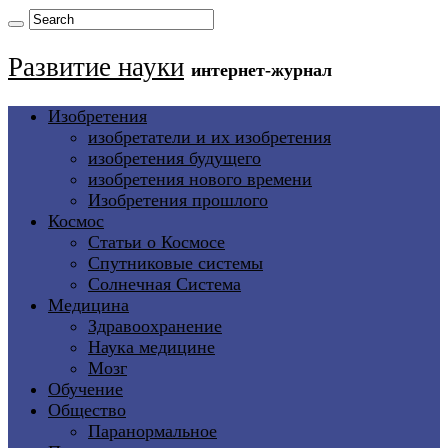
Развитие науки
интернет-журнал
Изобретения
изобретатели и их изобретения
изобретения будущего
изобретения нового времени
Изобретения прошлого
Космос
Статьи о Космосе
Спутниковые системы
Солнечная Система
Медицина
Здравоохранение
Наука медицине
Мозг
Обучение
Общество
Паранормальное