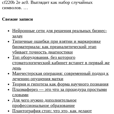
cf220b 2e ac0. Выглядит как набор случайных
символов. …
Свежие записи
Нейронные сети для решения реальных бизнес-
задач
Типичные ошибки при взятии и маркировке
биоматериала: как преаналитический этап
убивает точность диагностики
Топ оборудования, без которого
стоматологический кабинет встанет в первый же
день
Манчестерская операция: современный подход к
лечению опущения матки
Теория и гипотеза как форма научного познания
Плазмаферез — это что за процедура простыми
словами
Для чего нужно дополнительное
профессиональное образование
Плантография стоп: что это, как делают