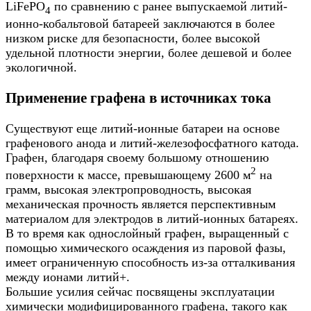
LiFePO
по сравнению с ранее выпускаемой литий-
4
ионно-кобальтовой батареей заключаются в более
низком риске для безопасности, более высокой
удельной плотности энергии, более дешевой и более
экологичной.
Применение графена в источниках тока
Существуют еще литий-ионные батареи на основе
графенового анода и литий-железофосфатного катода.
Графен, благодаря своему большому отношению
2
поверхности к массе, превышающему 2600 м
на
грамм, высокая электропроводность, высокая
механическая прочность является перспективным
материалом для электродов в литий-ионных батареях.
В то время как однослойный графен, выращенный с
помощью химического осаждения из паровой фазы,
имеет ограниченную способность из-за отталкивания
между ионами литий+.
Большие усилия сейчас посвящены эксплуатации
химически модифицированного
графена
, такого как