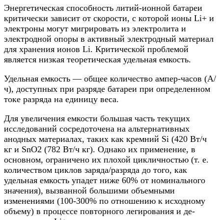
Энергетическая способность литий-ионной батареи
критически зависит от скорости, с которой ионы Li+ и
электроны могут мигрировать из электролита и
электродной опоры в активный электродный материал
для хранения ионов Li. Критической проблемой
является низкая теоретическая удельная емкость.
Удельная емкость — общее количество ампер-часов (А/
ч), доступных при разряде батареи при определенном
токе разряда на единицу веса.
Для увеличения емкости большая часть текущих
исследований сосредоточена на альтернативных
анодных материалах, таких как кремний Si (420 Вт/ч
кг и SnO2 (782 Вт/ч кг). Однако их применение, в
основном, ограничено их плохой цикличностью (т. е.
количеством циклов заряда/разряда до того, как
удельная емкость упадет ниже 60% от номинального
значения), вызванной большими объемными
изменениями (100-300% по отношению к исходному
объему) в процессе повторного легирования и де-