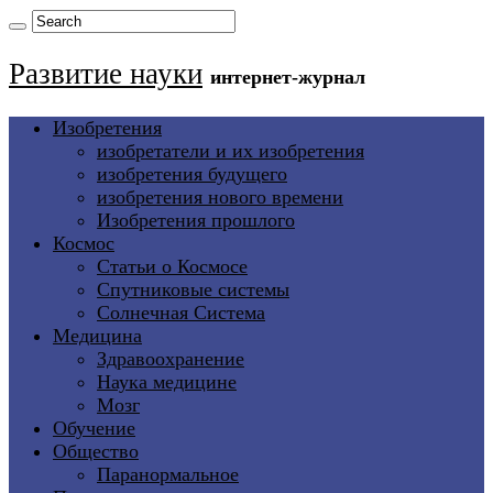
Развитие науки
интернет-журнал
Изобретения
изобретатели и их изобретения
изобретения будущего
изобретения нового времени
Изобретения прошлого
Космос
Статьи о Космосе
Спутниковые системы
Солнечная Система
Медицина
Здравоохранение
Наука медицине
Мозг
Обучение
Общество
Паранормальное