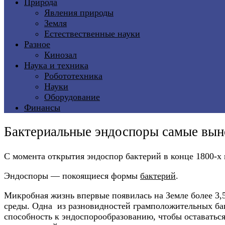
Природа
Явления природы
Земля
Естествественные науки
Разное
Кинозал
Наука и техника
Робототехника
Науки
Оборудование
Финансы
Бактериальные эндоспоры самые вы
С момента открытия эндоспор бактерий в конце 1800-
Эндоспоры — покоящиеся формы
бактерий
.
Микробная жизнь впервые появилась на Земле более 3
среды. Одна из разновидностей грамположительных бак
способность к эндоспорообразованию, чтобы оставатьс