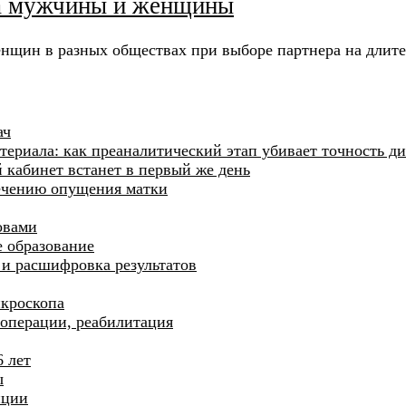
ца мужчины и женщины
енщин в разных обществах при выборе партнера на длит
ач
ериала: как преаналитический этап убивает точность д
й кабинет встанет в первый же день
лечению опущения матки
овами
 образование
и и расшифровка результатов
икроскопа
операции, реабилитация
6 лет
ы
нции