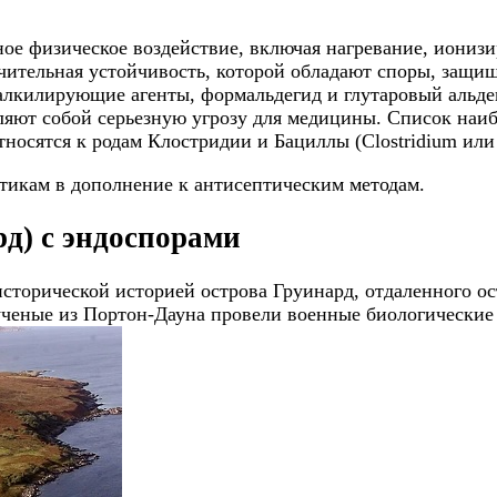
е физическое воздействие, включая нагревание, ионизи
чительная устойчивость, которой обладают споры, защищ
алкилирующие агенты, формальдегид и глутаровый альдег
ляют собой серьезную угрозу для медицины. Список наи
носятся к родам Клостридии и Бациллы (Clostridium или 
тикам в дополнение к антисептическим методам.
д) с эндоспорами
сторической историей острова Груинард, отдаленного ос
ученые из Портон-Дауна провели военные биологические