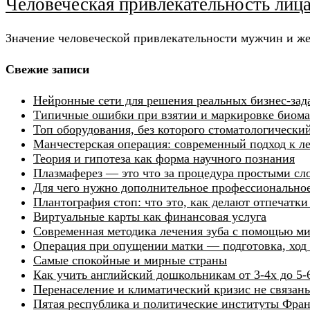
Человеческая привлекательность ли
Значение человеческой привлекательности мужчин и ж
Свежие записи
Нейронные сети для решения реальных бизнес-зад
Типичные ошибки при взятии и маркировке биомат
Топ оборудования, без которого стоматологически
Манчестерская операция: современный подход к 
Теория и гипотеза как форма научного познания
Плазмаферез — это что за процедура простыми сл
Для чего нужно дополнительное профессиональное
Плантография стоп: что это, как делают отпечатк
Виртуальные карты как финансовая услуга
Современная методика лечения зуба с помощью м
Операция при опущении матки — подготовка, ход 
Самые спокойные и мирные страны
Как учить английский дошкольникам от 3-4х до 5-
Перенаселение и климатический кризис не связан
Пятая республика и политические институты Фра