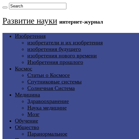
Развитие науки
интернет-журнал
Изобретения
изобретатели и их изобретения
изобретения будущего
изобретения нового времени
Изобретения прошлого
Космос
Статьи о Космосе
Спутниковые системы
Солнечная Система
Медицина
Здравоохранение
Наука медицине
Мозг
Обучение
Общество
Паранормальное