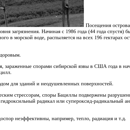
Посещения острова
вня загрязнения. Начиная с 1986 года (44 года спустя)
ного в морской воде, распыляется на всех 196 гектарах о
здоровым.
я, зараженные спорами сибирской язвы в США года в на
цилл.
одом для зданий и неодушевленных поверхностей.
ческим стрессорам, споры Бациллы подвержены разруше
 гидроксильный радикал или супероксид-радикальный ан
оспор неэффективны, например, тепло, радиация и т.д.