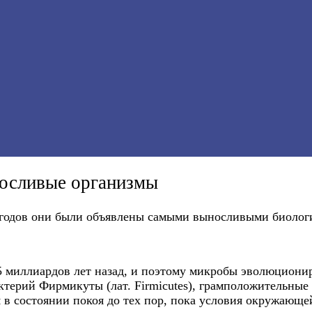
носливые организмы
х годов они были объявлены самыми выносливыми биолог
,5 миллиардов лет назад, и поэтому микробы эволюцион
терий Фирмикуты (лат. Firmicutes), грамположительные
я в состоянии покоя до тех пор, пока условия окружающ