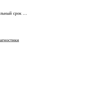
ельный срок …
иагностики