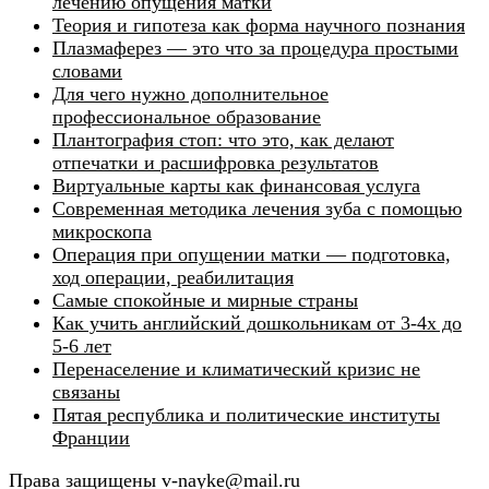
лечению опущения матки
Теория и гипотеза как форма научного познания
Плазмаферез — это что за процедура простыми
словами
Для чего нужно дополнительное
профессиональное образование
Плантография стоп: что это, как делают
отпечатки и расшифровка результатов
Виртуальные карты как финансовая услуга
Современная методика лечения зуба с помощью
микроскопа
Операция при опущении матки — подготовка,
ход операции, реабилитация
Самые спокойные и мирные страны
Как учить английский дошкольникам от 3-4х до
5-6 лет
Перенаселение и климатический кризис не
связаны
Пятая республика и политические институты
Франции
Права защищены v-nayke@mail.ru