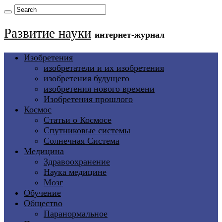
Развитие науки
интернет-журнал
Изобретения
изобретатели и их изобретения
изобретения будущего
изобретения нового времени
Изобретения прошлого
Космос
Статьи о Космосе
Спутниковые системы
Солнечная Система
Медицина
Здравоохранение
Наука медицине
Мозг
Обучение
Общество
Паранормальное