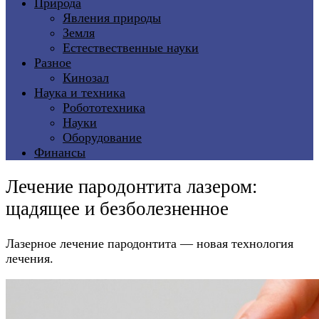
Природа
Явления природы
Земля
Естествественные науки
Разное
Кинозал
Наука и техника
Робототехника
Науки
Оборудование
Финансы
Лечение пародонтита лазером:
щадящее и безболезненное
Лазерное лечение пародонтита — новая технология
лечения.