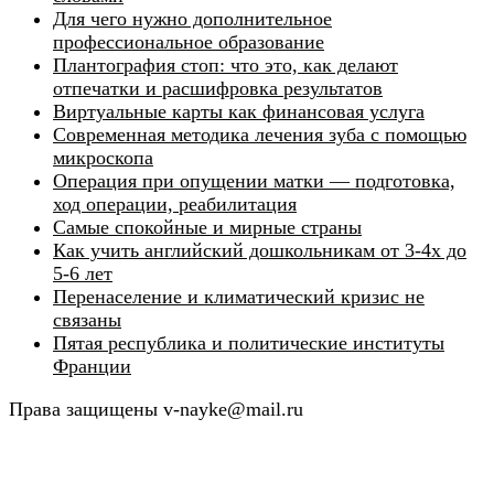
Для чего нужно дополнительное
профессиональное образование
Плантография стоп: что это, как делают
отпечатки и расшифровка результатов
Виртуальные карты как финансовая услуга
Современная методика лечения зуба с помощью
микроскопа
Операция при опущении матки — подготовка,
ход операции, реабилитация
Самые спокойные и мирные страны
Как учить английский дошкольникам от 3-4х до
5-6 лет
Перенаселение и климатический кризис не
связаны
Пятая республика и политические институты
Франции
Права защищены v-nayke@mail.ru