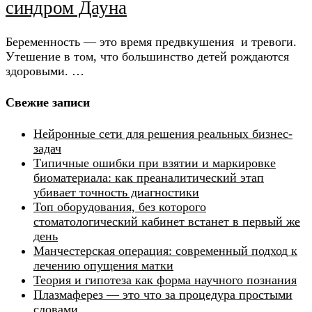
синдром Дауна
Беременность — это время предвкушения и тревоги.
Утешение в том, что большинство детей рождаются
здоровыми. …
Свежие записи
Нейронные сети для решения реальных бизнес-
задач
Типичные ошибки при взятии и маркировке
биоматериала: как преаналитический этап
убивает точность диагностики
Топ оборудования, без которого
стоматологический кабинет встанет в первый же
день
Манчестерская операция: современный подход к
лечению опущения матки
Теория и гипотеза как форма научного познания
Плазмаферез — это что за процедура простыми
словами