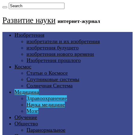
Развитие науки
интернет-журнал
Изобретения
изобретатели и их изобретения
изобретения будущего
изобретения нового времени
Изобретения прошлого
Космос
Статьи о Космосе
Спутниковые системы
Солнечная Система
Медицина
Здравоохранение
Наука медицине
Мозг
Обучение
Общество
Паранормальное