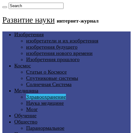
Развитие науки
интернет-журнал
Изобретения
изобретатели и их изобретения
изобретения будущего
изобретения нового времени
Изобретения прошлого
Космос
Статьи о Космосе
Спутниковые системы
Солнечная Система
Медицина
Здравоохранение
Наука медицине
Мозг
Обучение
Общество
Паранормальное