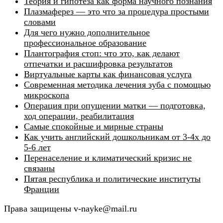
Теория и гипотеза как форма научного познания
Плазмаферез — это что за процедура простыми
словами
Для чего нужно дополнительное
профессиональное образование
Плантография стоп: что это, как делают
отпечатки и расшифровка результатов
Виртуальные карты как финансовая услуга
Современная методика лечения зуба с помощью
микроскопа
Операция при опущении матки — подготовка,
ход операции, реабилитация
Самые спокойные и мирные страны
Как учить английский дошкольникам от 3-4х до
5-6 лет
Перенаселение и климатический кризис не
связаны
Пятая республика и политические институты
Франции
Права защищены v-nayke@mail.ru