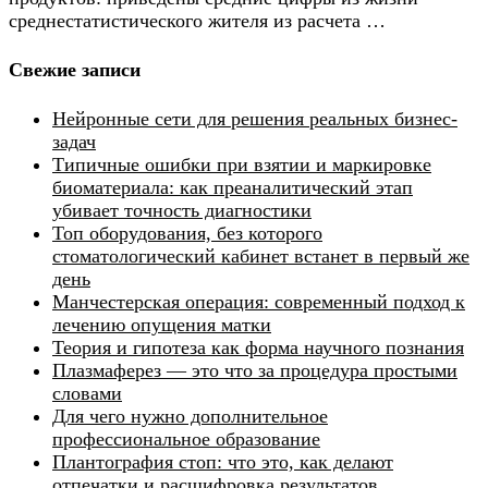
среднестатистического жителя из расчета …
Свежие записи
Нейронные сети для решения реальных бизнес-
задач
Типичные ошибки при взятии и маркировке
биоматериала: как преаналитический этап
убивает точность диагностики
Топ оборудования, без которого
стоматологический кабинет встанет в первый же
день
Манчестерская операция: современный подход к
лечению опущения матки
Теория и гипотеза как форма научного познания
Плазмаферез — это что за процедура простыми
словами
Для чего нужно дополнительное
профессиональное образование
Плантография стоп: что это, как делают
отпечатки и расшифровка результатов