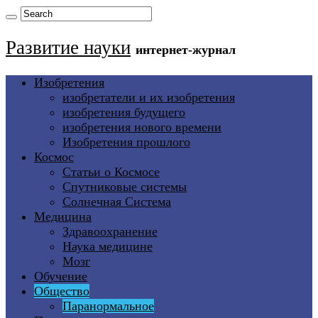
Развитие науки
интернет-журнал
Изобретения
изобретатели и их изобретения
изобретения будущего
изобретения нового времени
Изобретения прошлого
Космос
Статьи о Космосе
Спутниковые системы
Солнечная Система
Медицина
Здравоохранение
Наука медицине
Мозг
Обучение
Общество
Паранормальное