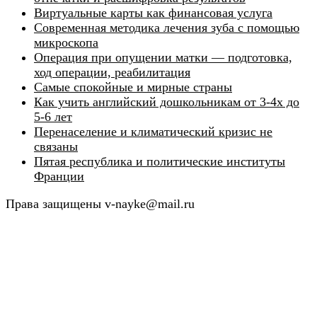
Виртуальные карты как финансовая услуга
Современная методика лечения зуба с помощью
микроскопа
Операция при опущении матки — подготовка,
ход операции, реабилитация
Самые спокойные и мирные страны
Как учить английский дошкольникам от 3-4х до
5-6 лет
Перенаселение и климатический кризис не
связаны
Пятая республика и политические институты
Франции
Права защищены v-nayke@mail.ru