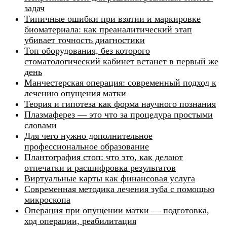
задач
Типичные ошибки при взятии и маркировке
биоматериала: как преаналитический этап
убивает точность диагностики
Топ оборудования, без которого
стоматологический кабинет встанет в первый же
день
Манчестерская операция: современный подход к
лечению опущения матки
Теория и гипотеза как форма научного познания
Плазмаферез — это что за процедура простыми
словами
Для чего нужно дополнительное
профессиональное образование
Плантография стоп: что это, как делают
отпечатки и расшифровка результатов
Виртуальные карты как финансовая услуга
Современная методика лечения зуба с помощью
микроскопа
Операция при опущении матки — подготовка,
ход операции, реабилитация