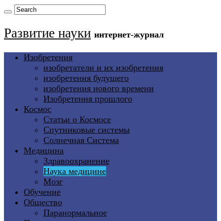
Развитие науки
интернет-журнал
Изобретения
изобретатели и их изобретения
изобретения будущего
изобретения нового времени
Изобретения прошлого
Космос
Статьи о Космосе
Спутниковые системы
Солнечная Система
Медицина
Здравоохранение
Наука медицине
Мозг
Обучение
Общество
Паранормальное