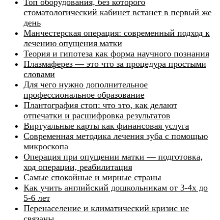
Топ оборудования, без которого
стоматологический кабинет встанет в первый же
день
Манчестерская операция: современный подход к
лечению опущения матки
Теория и гипотеза как форма научного познания
Плазмаферез — это что за процедура простыми
словами
Для чего нужно дополнительное
профессиональное образование
Плантография стоп: что это, как делают
отпечатки и расшифровка результатов
Виртуальные карты как финансовая услуга
Современная методика лечения зуба с помощью
микроскопа
Операция при опущении матки — подготовка,
ход операции, реабилитация
Самые спокойные и мирные страны
Как учить английский дошкольникам от 3-4х до
5-6 лет
Перенаселение и климатический кризис не
связаны