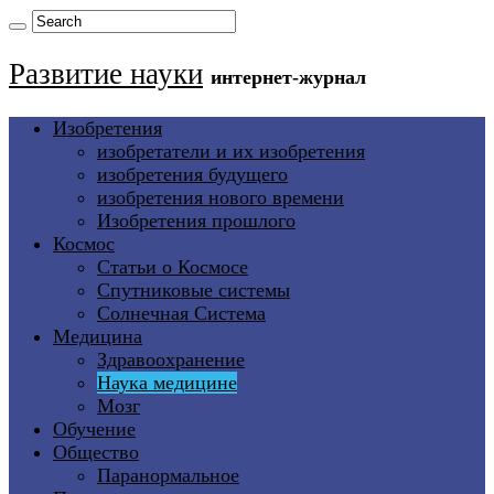
Развитие науки
интернет-журнал
Изобретения
изобретатели и их изобретения
изобретения будущего
изобретения нового времени
Изобретения прошлого
Космос
Статьи о Космосе
Спутниковые системы
Солнечная Система
Медицина
Здравоохранение
Наука медицине
Мозг
Обучение
Общество
Паранормальное