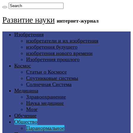
Развитие науки
интернет-журнал
Изобретения
изобретатели и их изобретения
изобретения будущего
изобретения нового времени
Изобретения прошлого
Космос
Статьи о Космосе
Спутниковые системы
Солнечная Система
Медицина
Здравоохранение
Наука медицине
Мозг
Обучение
Общество
Паранормальное