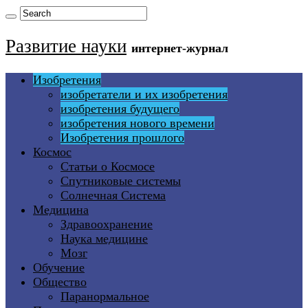
Развитие науки
интернет-журнал
Изобретения
изобретатели и их изобретения
изобретения будущего
изобретения нового времени
Изобретения прошлого
Космос
Статьи о Космосе
Спутниковые системы
Солнечная Система
Медицина
Здравоохранение
Наука медицине
Мозг
Обучение
Общество
Паранормальное