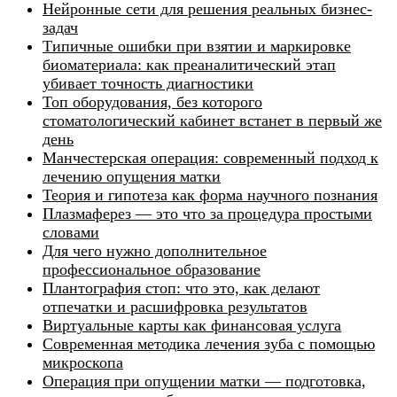
Нейронные сети для решения реальных бизнес-
задач
Типичные ошибки при взятии и маркировке
биоматериала: как преаналитический этап
убивает точность диагностики
Топ оборудования, без которого
стоматологический кабинет встанет в первый же
день
Манчестерская операция: современный подход к
лечению опущения матки
Теория и гипотеза как форма научного познания
Плазмаферез — это что за процедура простыми
словами
Для чего нужно дополнительное
профессиональное образование
Плантография стоп: что это, как делают
отпечатки и расшифровка результатов
Виртуальные карты как финансовая услуга
Современная методика лечения зуба с помощью
микроскопа
Операция при опущении матки — подготовка,