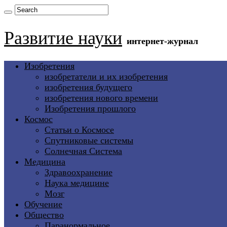
Развитие науки
интернет-журнал
Изобретения
изобретатели и их изобретения
изобретения будущего
изобретения нового времени
Изобретения прошлого
Космос
Статьи о Космосе
Спутниковые системы
Солнечная Система
Медицина
Здравоохранение
Наука медицине
Мозг
Обучение
Общество
Паранормальное