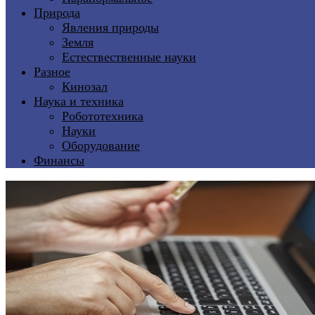
Природа
Явления природы
Земля
Естествественные науки
Разное
Кинозал
Наука и техника
Робототехника
Науки
Оборудование
Финансы