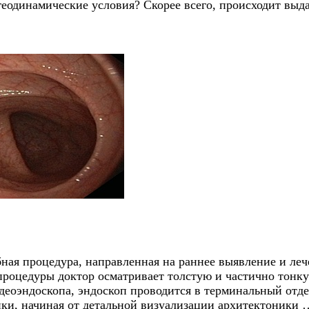
и геодинамические условия? Скорее всего, происходит вы
ная процедура, направленная на раннее выявление и ле
 процедуры доктор осматривает толстую и частично тон
видеоэндоскопа, эндоскоп проводится в терминальный от
и, начиная от детальной визуализации архитектоники 