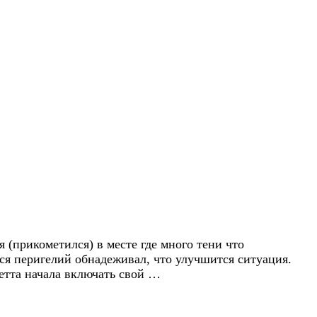
 (прикометился) в месте где много тени что
я перигелий обнадеживал, что улучшится ситуация.
зетта начала включать свой …