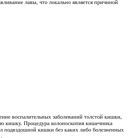
давливание лавы, что локально является причиной
чение воспалительных заболеваний толстой кишки,
кую кишку. Процедура колоноскопия кишечника
дел подвздошной кишки без каких либо болезненных
…