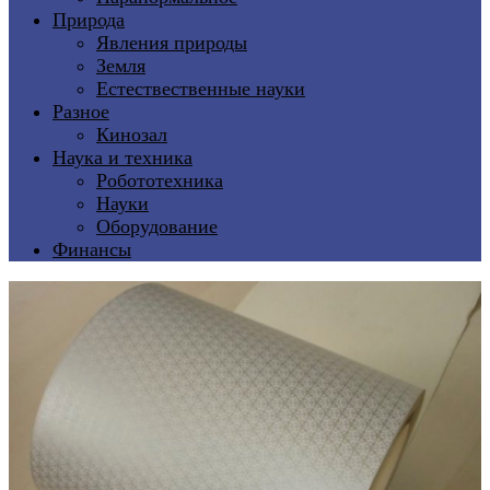
Природа
Явления природы
Земля
Естествественные науки
Разное
Кинозал
Наука и техника
Робототехника
Науки
Оборудование
Финансы