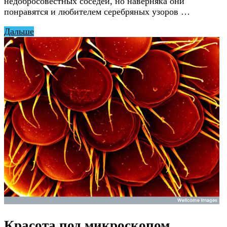
недобросовестных соседей, но наверняка они
понравятся и любителем серебряных узоров …
Дальше
Красота под микроскопом