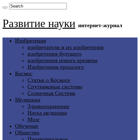
Развитие науки
интернет-журнал
Изобретения
изобретатели и их изобретения
изобретения будущего
изобретения нового времени
Изобретения прошлого
Космос
Статьи о Космосе
Спутниковые системы
Солнечная Система
Медицина
Здравоохранение
Наука медицине
Мозг
Обучение
Общество
Паранормальное