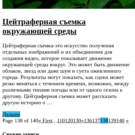
Цейтраферная съемка
окружающей среды
Цейтраферная съемка-это искусство получения
отдельных изображений и их объединения для
создания видео, которое показывает движение
окружающей среды вокруг. Это может быть движение
облаков, звезд или даже шум и суета оживленного
города. Результаты могут показать, как сцена может
резко меняться с течением времени, возможно, между
различными типами погоды или от одного сезона к
другому. Цейтраферная съемка может рассказать
другую историю о …
Дальше
Page 138 of 140
« First
...
110
120
130
«
136
137
138
139
140
»
Свежие записи