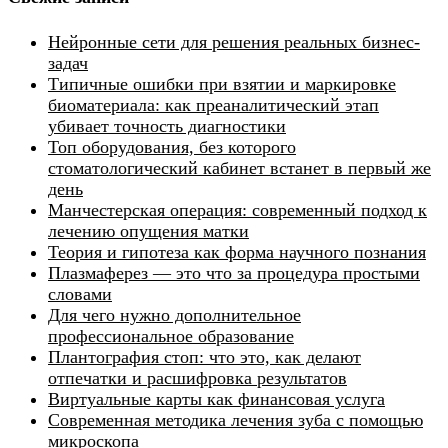
Нейронные сети для решения реальных бизнес-
задач
Типичные ошибки при взятии и маркировке
биоматериала: как преаналитический этап
убивает точность диагностики
Топ оборудования, без которого
стоматологический кабинет встанет в первый же
день
Манчестерская операция: современный подход к
лечению опущения матки
Теория и гипотеза как форма научного познания
Плазмаферез — это что за процедура простыми
словами
Для чего нужно дополнительное
профессиональное образование
Плантография стоп: что это, как делают
отпечатки и расшифровка результатов
Виртуальные карты как финансовая услуга
Современная методика лечения зуба с помощью
микроскопа