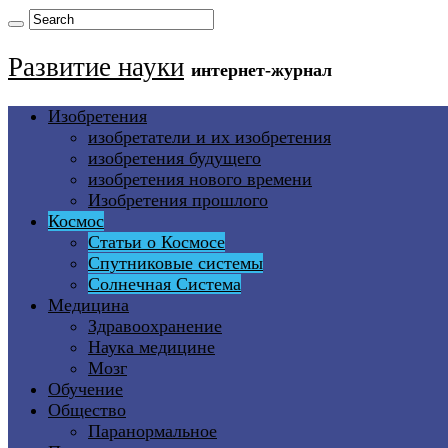
Развитие науки
интернет-журнал
Изобретения
изобретатели и их изобретения
изобретения будущего
изобретения нового времени
Изобретения прошлого
Космос
Статьи о Космосе
Спутниковые системы
Солнечная Система
Медицина
Здравоохранение
Наука медицине
Мозг
Обучение
Общество
Паранормальное