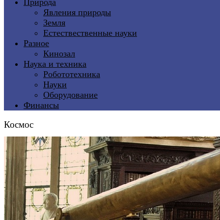
Природа
Явления природы
Земля
Естествественные науки
Разное
Кинозал
Наука и техника
Робототехника
Науки
Оборудование
Финансы
Космос