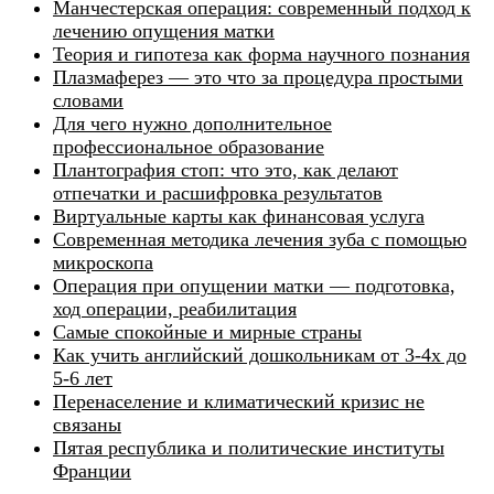
Манчестерская операция: современный подход к
лечению опущения матки
Теория и гипотеза как форма научного познания
Плазмаферез — это что за процедура простыми
словами
Для чего нужно дополнительное
профессиональное образование
Плантография стоп: что это, как делают
отпечатки и расшифровка результатов
Виртуальные карты как финансовая услуга
Современная методика лечения зуба с помощью
микроскопа
Операция при опущении матки — подготовка,
ход операции, реабилитация
Самые спокойные и мирные страны
Как учить английский дошкольникам от 3-4х до
5-6 лет
Перенаселение и климатический кризис не
связаны
Пятая республика и политические институты
Франции