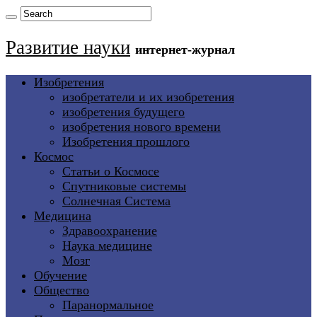
Развитие науки
интернет-журнал
Изобретения
изобретатели и их изобретения
изобретения будущего
изобретения нового времени
Изобретения прошлого
Космос
Статьи о Космосе
Спутниковые системы
Солнечная Система
Медицина
Здравоохранение
Наука медицине
Мозг
Обучение
Общество
Паранормальное