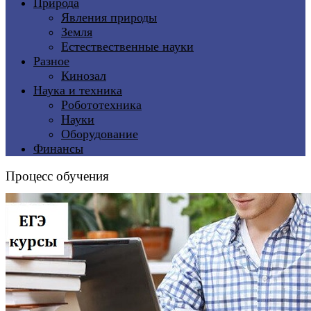
Природа
Явления природы
Земля
Естествественные науки
Разное
Кинозал
Наука и техника
Робототехника
Науки
Оборудование
Финансы
Процесс обучения