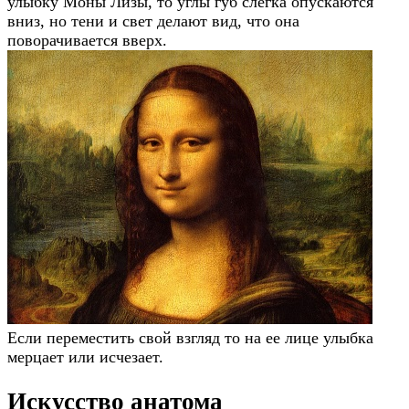
улыбку Моны Лизы, то углы губ слегка опускаются
вниз, но тени и свет делают вид, что она
поворачивается вверх.
Если переместить свой взгляд то на ее лице улыбка
мерцает или исчезает.
Искусство анатома