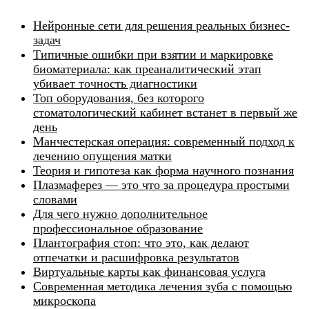
Нейронные сети для решения реальных бизнес-
задач
Типичные ошибки при взятии и маркировке
биоматериала: как преаналитический этап
убивает точность диагностики
Топ оборудования, без которого
стоматологический кабинет встанет в первый же
день
Манчестерская операция: современный подход к
лечению опущения матки
Теория и гипотеза как форма научного познания
Плазмаферез — это что за процедура простыми
словами
Для чего нужно дополнительное
профессиональное образование
Плантография стоп: что это, как делают
отпечатки и расшифровка результатов
Виртуальные карты как финансовая услуга
Современная методика лечения зуба с помощью
микроскопа