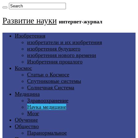
Развитие науки
интернет-журнал
Изобретения
изобретатели и их изобретения
изобретения будущего
изобретения нового времени
Изобретения прошлого
Космос
Статьи о Космосе
Спутниковые системы
Солнечная Система
Медицина
Здравоохранение
Наука медицине
Мозг
Обучение
Общество
Паранормальное