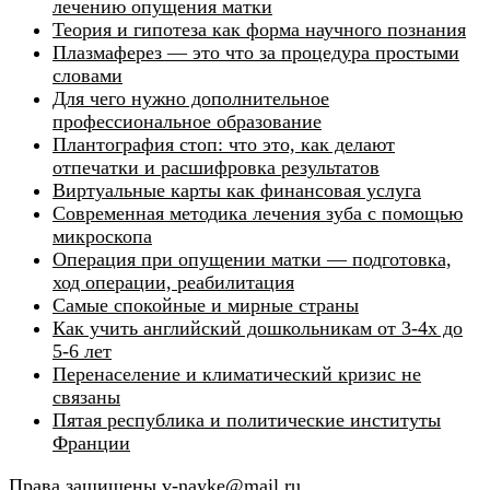
лечению опущения матки
Теория и гипотеза как форма научного познания
Плазмаферез — это что за процедура простыми
словами
Для чего нужно дополнительное
профессиональное образование
Плантография стоп: что это, как делают
отпечатки и расшифровка результатов
Виртуальные карты как финансовая услуга
Современная методика лечения зуба с помощью
микроскопа
Операция при опущении матки — подготовка,
ход операции, реабилитация
Самые спокойные и мирные страны
Как учить английский дошкольникам от 3-4х до
5-6 лет
Перенаселение и климатический кризис не
связаны
Пятая республика и политические институты
Франции
Права защищены v-nayke@mail.ru