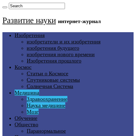
Развитие науки
интернет-журнал
Изобретения
изобретатели и их изобретения
изобретения будущего
изобретения нового времени
Изобретения прошлого
Космос
Статьи о Космосе
Спутниковые системы
Солнечная Система
Медицина
Здравоохранение
Наука медицине
Мозг
Обучение
Общество
Паранормальное