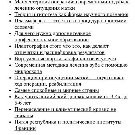
Манчестерская операция: современный подход к
лечению опущения матки
Теория и гипотеза как форма научного познания
Плазмаферез — это что за процедура простыми
словами
Для чего нужно дополнительное
профессиональное образование
Плантография стоп: что это, как делают
отпечатки и расшифровка результатов
Виртуальные карты как финансовая услуга
Современная методика лечения зуба с помощью
микроскопа
Операция при опущении матки — подготовка,
ход операции, реабилитация
Самые спокойные и мирные страны
Как учить английский дошкольникам от 3-4х до
5-6 лет
Перенаселение и климатический кризис не
связаны
Пятая республика и политические институты
Франции