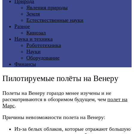
Природа
Явления природы
Земля
Естествественные науки
Разное
Кинозал
Наука и техника
Робототехника
Науки
Оборудование
Финансы
Пилотируемые полёты на Венеру
Полеты на Венеру гораздо менее изучены и не
рассматриваются в обозримом будущем, чем
полет на
Марс
.
Причины невозможности полета на Венеру:
Из-за белых облаков, которые отражают большую