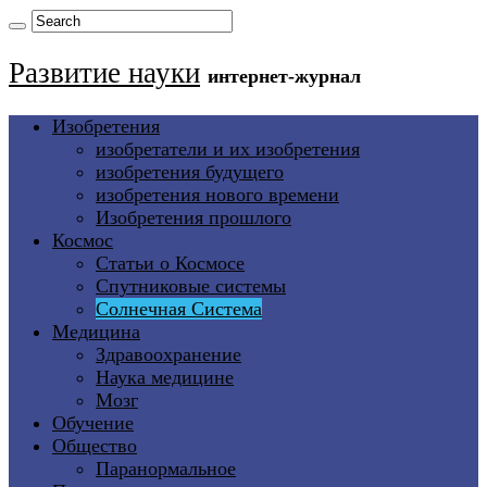
Развитие науки
интернет-журнал
Изобретения
изобретатели и их изобретения
изобретения будущего
изобретения нового времени
Изобретения прошлого
Космос
Статьи о Космосе
Спутниковые системы
Солнечная Система
Медицина
Здравоохранение
Наука медицине
Мозг
Обучение
Общество
Паранормальное