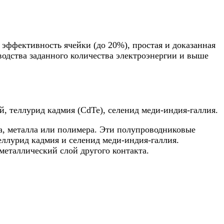
ффективность ячейки (до 20%), простая и доказанная
водства заданного количества электроэнергии и выше
, теллурид кадмия (CdTe), селенид меди-индия-галлия.
ла, металла или полимера. Эти полупроводниковые
еллурид кадмия и селенид меди-индия-галлия.
еталлический слой другого контакта.