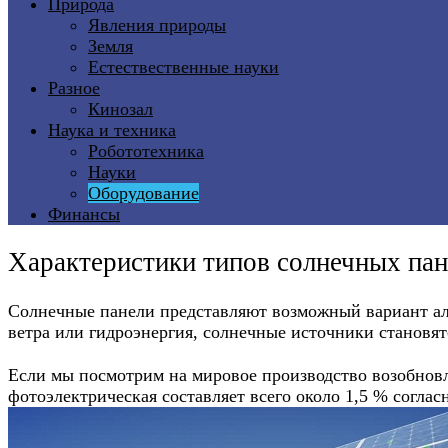
Природа
Явления природы
Земля
Естествественные науки
Разное
Кинозал
Наука и техника
Робототехника
Науки
Оборудование
Финансы
Характеристики типов солнечных пан
Солнечные панели представляют возможный вариант аль
ветра или гидроэнергия, солнечные источники становя
Если мы посмотрим на мировое производство возобновл
фотоэлектрическая составляет всего около 1,5 % соглас