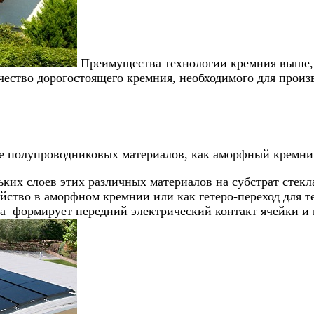
Преимущества технологии кремния выше, э
ичество дорогостоящего кремния, необходимого для произ
е полупроводниковых материалов, как аморфный кремний
ьких слоев этих различных материалов на субстрат стек
ойство в аморфном кремнии или как гетеро-переход для т
 формирует передний электрический контакт ячейки и м