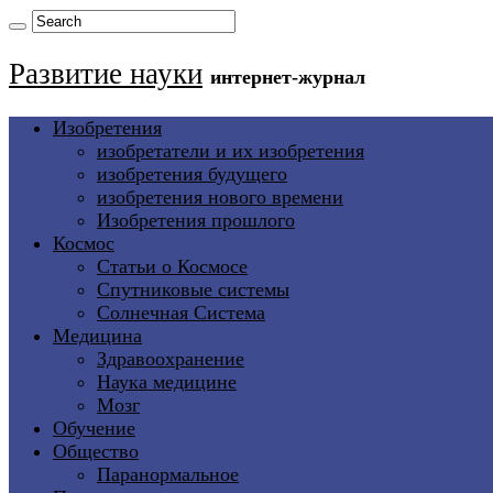
Развитие науки
интернет-журнал
Изобретения
изобретатели и их изобретения
изобретения будущего
изобретения нового времени
Изобретения прошлого
Космос
Статьи о Космосе
Спутниковые системы
Солнечная Система
Медицина
Здравоохранение
Наука медицине
Мозг
Обучение
Общество
Паранормальное