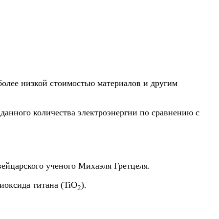
более низкой стоимостью материалов и другим
аданного количества электроэнергии по сравнению с
ейцарского ученого Михаэля Гретцеля.
оксида титана (TiO
).
2