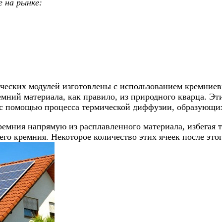
 на рынке:
ческих модулей изготовлены с использованием кремниев
емний материала, как правило, из природного кварца. Э
с помощью процесса термической диффузии, образующих
мния напрямую из расплавленного материала, избегая тр
его кремния. Некоторое количество этих ячеек после это