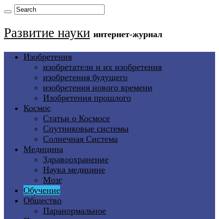
Развитие науки
интернет-журнал
Изобретения
изобретатели и их изобретения
изобретения будущего
изобретения нового времени
Изобретения прошлого
Космос
Статьи о Космосе
Спутниковые системы
Солнечная Система
Медицина
Здравоохранение
Наука медицине
Мозг
Обучение
Общество
Паранормальное