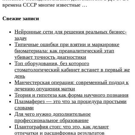
времена СССР многие известные …
Свежие записи
Нейронные сети для решения реальных бизнес-
задач
Типичные ошибки при взятии и маркировке
биоматериала: как преаналитический этап
убивает точность диагностики
Топ оборудования, без которого
стоматологический кабинет встанет в первый же
день
Манчестерская операция: современный подход к
лечению опущения матки
Теория и гипотеза как форма научного познания
Плазмаферез — это что за процедура простыми
словами
Для чего нужно дополнительное
профессиональное образование
Плантография стоп: что это, как делают
отпечатки и расшифровка результатов