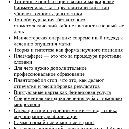
Типичные ошибки при взятии и маркировке
биоматериала: как преаналитический этап
убивает точность диагностики
Топ оборудования, без которого
стоматологический кабинет встанет в первый же
день
Манчестерская операция: современный подход к
лечению опущения матки
Теория и гипотеза как форма научного познания
Плазмаферез — это что за процедура простыми
словами
Для чего нужно дополнительное
профессиональное образование
Плантография стоп: что это, как делают
отпечатки и расшифровка результатов
Виртуальные карты как финансовая услуга
Современная методика лечения зуба с помощью
микроскопа
Операция при опущении матки — подготовка,
ход операции, реабилитация
Самые спокойные и мирные страны
Как учить английский дошкольникам от 3-4х до