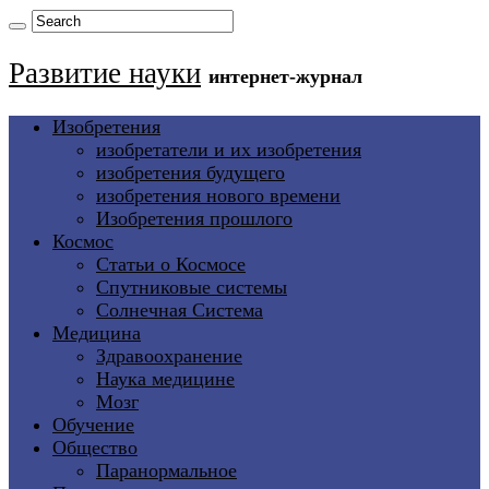
Развитие науки
интернет-журнал
Изобретения
изобретатели и их изобретения
изобретения будущего
изобретения нового времени
Изобретения прошлого
Космос
Статьи о Космосе
Спутниковые системы
Солнечная Система
Медицина
Здравоохранение
Наука медицине
Мозг
Обучение
Общество
Паранормальное