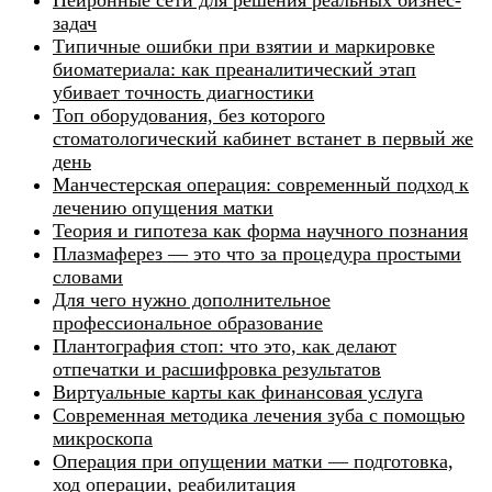
Нейронные сети для решения реальных бизнес-
задач
Типичные ошибки при взятии и маркировке
биоматериала: как преаналитический этап
убивает точность диагностики
Топ оборудования, без которого
стоматологический кабинет встанет в первый же
день
Манчестерская операция: современный подход к
лечению опущения матки
Теория и гипотеза как форма научного познания
Плазмаферез — это что за процедура простыми
словами
Для чего нужно дополнительное
профессиональное образование
Плантография стоп: что это, как делают
отпечатки и расшифровка результатов
Виртуальные карты как финансовая услуга
Современная методика лечения зуба с помощью
микроскопа
Операция при опущении матки — подготовка,
ход операции, реабилитация