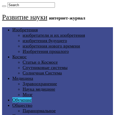
Развитие науки
интернет-журнал
Изобретения
изобретатели и их изобретения
изобретения будущего
изобретения нового времени
Изобретения прошлого
Космос
Статьи о Космосе
Спутниковые системы
Солнечная Система
Медицина
Здравоохранение
Наука медицине
Мозг
Обучение
Общество
Паранормальное