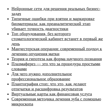
Нейронные сети для решения реальных бизнес-
задач
Типичные ошибки при взятии и маркировке
биоматериала: как преаналитический этап
убивает точность диагностики
Топ оборудования, без которого
стоматологический кабинет встанет в первый же
день
Манчестерская операция: современный подход к
лечению опущения матки
Теория и гипотеза как форма научного познания
Плазмаферез — это что за процедура простыми
словами
Для чего нужно дополнительное
профессиональное образование
Плантография стоп: что это, как делают
отпечатки и расшифровка результатов
Виртуальные карты как финансовая услуга
Современная методика лечения зуба с помощью
микроскопа