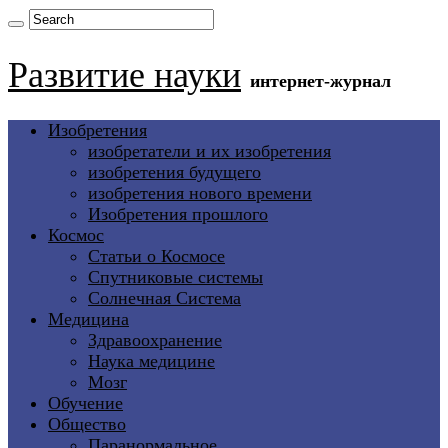
Развитие науки
интернет-журнал
Изобретения
изобретатели и их изобретения
изобретения будущего
изобретения нового времени
Изобретения прошлого
Космос
Статьи о Космосе
Спутниковые системы
Солнечная Система
Медицина
Здравоохранение
Наука медицине
Мозг
Обучение
Общество
Паранормальное