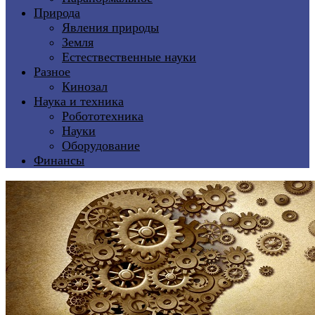
Природа
Явления природы
Земля
Естествественные науки
Разное
Кинозал
Наука и техника
Робототехника
Науки
Оборудование
Финансы