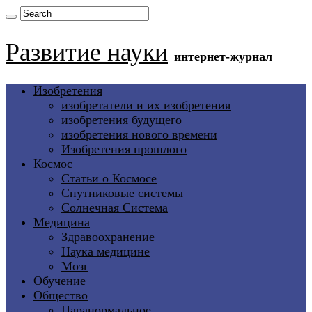
Развитие науки
интернет-журнал
Изобретения
изобретатели и их изобретения
изобретения будущего
изобретения нового времени
Изобретения прошлого
Космос
Статьи о Космосе
Спутниковые системы
Солнечная Система
Медицина
Здравоохранение
Наука медицине
Мозг
Обучение
Общество
Паранормальное