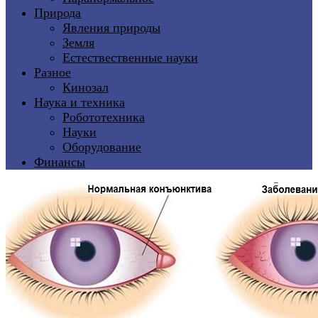
Природа
Явления природы
Земля
Естествественные науки
Разное
Кинозал
Наука и техника
Робототехника
Науки
Оборудование
Финансы