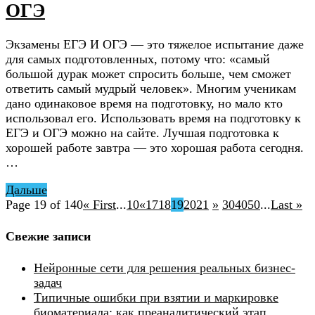
ОГЭ
Экзамены ЕГЭ И ОГЭ — это тяжелое испытание даже
для самых подготовленных, потому что: «самый
большой дурак может спросить больше, чем сможет
ответить самый мудрый человек». Многим ученикам
дано одинаковое время на подготовку, но мало кто
использовал его. Использовать время на подготовку к
ЕГЭ и ОГЭ можно на сайте. Лучшая подготовка к
хорошей работе завтра — это хорошая работа сегодня.
…
Дальше
Page 19 of 140
« First
...
10
«
17
18
19
20
21
»
30
40
50
...
Last »
Свежие записи
Нейронные сети для решения реальных бизнес-
задач
Типичные ошибки при взятии и маркировке
биоматериала: как преаналитический этап