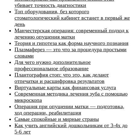
убивает точность диагностики
Топ оборудования, без которого
стоматологический кабинет встанет в первый же
день
Манчестерская операция: современный подход к
лечению опущения матки
Теория и гипотеза как форма научного познания
Плазмаферез — это что за процедура простыми
словами
Для чего нужно дополнительное
профессиональное образование
Плантография стоп: что это, как делают
отпечатки и расшифровка результатов
Виртуальные карты как финансовая услуга
Современная методика лечения зуба с помощью
микроскопа
Операция при опущении матки — подготовка,
ход операции, реабилитация
Самые спокойные и мирные страны
Как учить английский дошкольникам от 3-4х до
5-6 лет