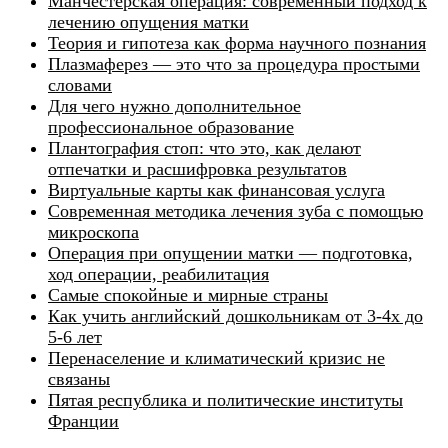
Манчестерская операция: современный подход к
лечению опущения матки
Теория и гипотеза как форма научного познания
Плазмаферез — это что за процедура простыми
словами
Для чего нужно дополнительное
профессиональное образование
Плантография стоп: что это, как делают
отпечатки и расшифровка результатов
Виртуальные карты как финансовая услуга
Современная методика лечения зуба с помощью
микроскопа
Операция при опущении матки — подготовка,
ход операции, реабилитация
Самые спокойные и мирные страны
Как учить английский дошкольникам от 3-4х до
5-6 лет
Перенаселение и климатический кризис не
связаны
Пятая республика и политические институты
Франции