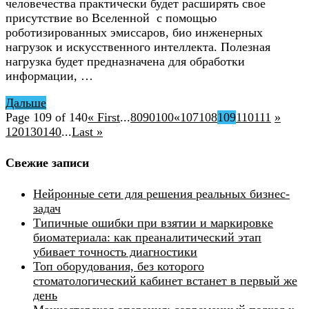
человечества практически будет расширять свое
присутствие во Вселенной с помощью
роботизированных эмиссаров, био инженерных
нагрузок и искусственного интеллекта. Полезная
нагрузка будет предназначена для обработки
информации, …
Дальше
Page 109 of 140
« First
...
80
90
100
«
107
108
109
110
111
»
120
130
140
...
Last »
Свежие записи
Нейронные сети для решения реальных бизнес-
задач
Типичные ошибки при взятии и маркировке
биоматериала: как преаналитический этап
убивает точность диагностики
Топ оборудования, без которого
стоматологический кабинет встанет в первый же
день