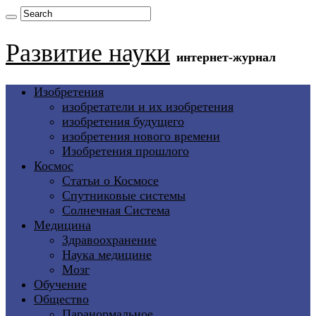
Развитие науки
интернет-журнал
Изобретения
изобретатели и их изобретения
изобретения будущего
изобретения нового времени
Изобретения прошлого
Космос
Статьи о Космосе
Спутниковые системы
Солнечная Система
Медицина
Здравоохранение
Наука медицине
Мозг
Обучение
Общество
Паранормальное