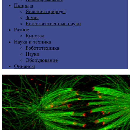
Природа
Явления природы
Земля
Естествественные науки
Разное
Кинозал
Наука и техника
Робототехника
Науки
Оборудование
Финансы