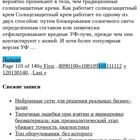
вероятно проникают в тела, чем традиционные
солнцезащитные крема. Как работает солнцезащитный
крем Солнцезащитный крем работает по одному из
двух способов: путем блокирования солнечного света
определенным составом или химически
отфильтровывают вредные УФ-лучи, прежде чем они
контактируют с кожей. И хотя более популярная
версия УФ …
Дальше
Page 110 of 140
« First
...
80
90
100
«
108
109
110
111
112
»
120
130
140
...
Last »
Свежие записи
Нейронные сети для решения реальных бизнес-
задач
Типичные ошибки при взятии и маркировке
биоматериала: как преаналитический этап
убивает точность диагностики
Топ оборудования, без которого
стоматологический кабинет встанет в первый же