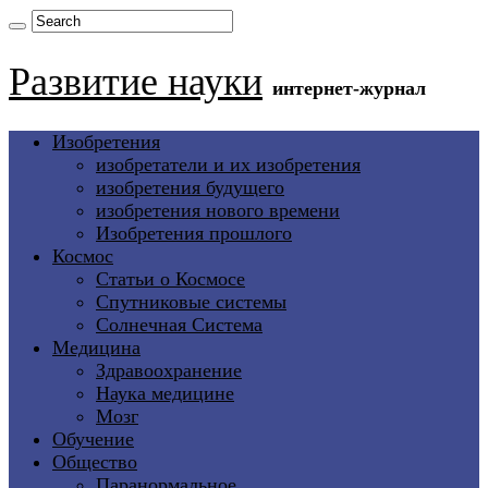
Развитие науки
интернет-журнал
Изобретения
изобретатели и их изобретения
изобретения будущего
изобретения нового времени
Изобретения прошлого
Космос
Статьи о Космосе
Спутниковые системы
Солнечная Система
Медицина
Здравоохранение
Наука медицине
Мозг
Обучение
Общество
Паранормальное