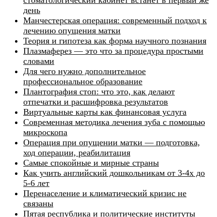
день
Манчестерская операция: современный подход к
лечению опущения матки
Теория и гипотеза как форма научного познания
Плазмаферез — это что за процедура простыми
словами
Для чего нужно дополнительное
профессиональное образование
Плантография стоп: что это, как делают
отпечатки и расшифровка результатов
Виртуальные карты как финансовая услуга
Современная методика лечения зуба с помощью
микроскопа
Операция при опущении матки — подготовка,
ход операции, реабилитация
Самые спокойные и мирные страны
Как учить английский дошкольникам от 3-4х до
5-6 лет
Перенаселение и климатический кризис не
связаны
Пятая республика и политические институты