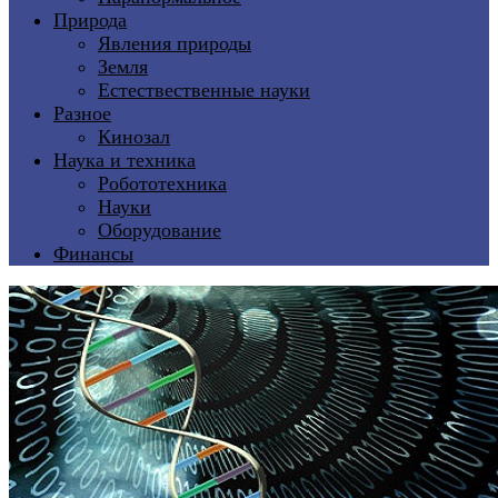
Природа
Явления природы
Земля
Естествественные науки
Разное
Кинозал
Наука и техника
Робототехника
Науки
Оборудование
Финансы