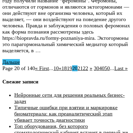
году получили название “феромоны”. Феромоны,
отличаются от гормонов и являются эктогормонами —
они действуют вне организма человека, который их
выделяет, — они воздействуют на поведение другого
человека. Правда и заблуждения о половых феромонах
как форма познания рассмотрены здесь
https://biopravda.ru/formy-poznaniya-mira. Эктогормоны
это парагормональный химический медиатор который
выделяется, в …
Дальше
Page 20 of 140
« First
...
10
«
18
19
20
21
22
»
30
40
50
...
Last »
Свежие записи
Нейронные сети для решения реальных бизнес-
задач
Типичные ошибки при взятии и маркировке
биоматериала: как преаналитический этап
убивает точность диагностики
Топ оборудования, без которого
стоматологический кабинет встанет в первый же