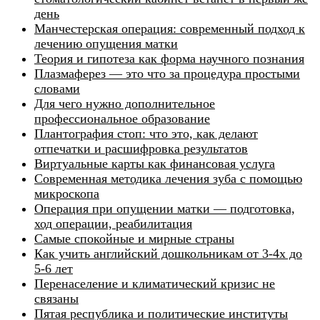
день
Манчестерская операция: современный подход к
лечению опущения матки
Теория и гипотеза как форма научного познания
Плазмаферез — это что за процедура простыми
словами
Для чего нужно дополнительное
профессиональное образование
Плантография стоп: что это, как делают
отпечатки и расшифровка результатов
Виртуальные карты как финансовая услуга
Современная методика лечения зуба с помощью
микроскопа
Операция при опущении матки — подготовка,
ход операции, реабилитация
Самые спокойные и мирные страны
Как учить английский дошкольникам от 3-4х до
5-6 лет
Перенаселение и климатический кризис не
связаны
Пятая республика и политические институты