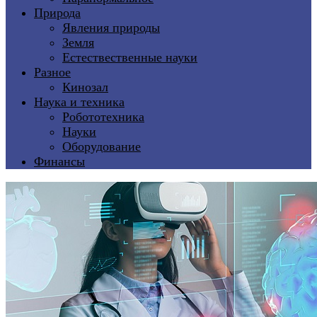
Природа
Явления природы
Земля
Естествественные науки
Разное
Кинозал
Наука и техника
Робототехника
Науки
Оборудование
Финансы