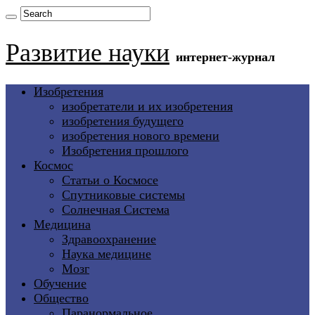
Развитие науки
интернет-журнал
Изобретения
изобретатели и их изобретения
изобретения будущего
изобретения нового времени
Изобретения прошлого
Космос
Статьи о Космосе
Спутниковые системы
Солнечная Система
Медицина
Здравоохранение
Наука медицине
Мозг
Обучение
Общество
Паранормальное