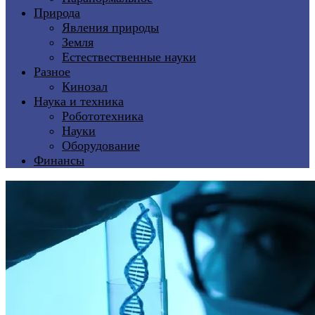
Природа
Явления природы
Земля
Естествественные науки
Разное
Кинозал
Наука и техника
Робототехника
Науки
Оборудование
Финансы