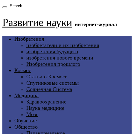
Развитие науки
интернет-журнал
Изобретения
изобретатели и их изобретения
изобретения будущего
изобретения нового времени
Изобретения прошлого
Космос
Статьи о Космосе
Спутниковые системы
Солнечная Система
Медицина
Здравоохранение
Наука медицине
Мозг
Обучение
Общество
Паранормальное