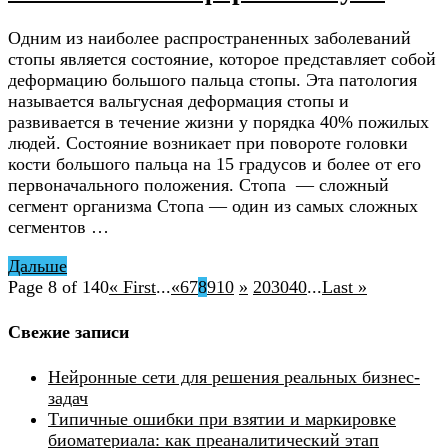
Одним из наиболее распространенных заболеваний
стопы является состояние, которое представляет собой
деформацию большого пальца стопы. Эта патология
называется вальгусная деформация стопы и
развивается в течение жизни у порядка 40% пожилых
людей. Состояние возникает при повороте головки
кости большого пальца на 15 градусов и более от его
первоначального положения. Стопа — сложный
сегмент организма Стопа — один из самых сложных
сегментов …
Дальше
Page 8 of 140
« First
...
«
6
7
8
9
10
»
20
30
40
...
Last »
Свежие записи
Нейронные сети для решения реальных бизнес-
задач
Типичные ошибки при взятии и маркировке
биоматериала: как преаналитический этап