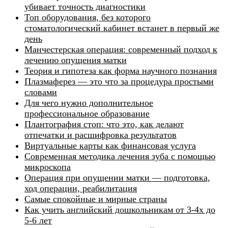
убивает точность диагностики
Топ оборудования, без которого
стоматологический кабинет встанет в первый же
день
Манчестерская операция: современный подход к
лечению опущения матки
Теория и гипотеза как форма научного познания
Плазмаферез — это что за процедура простыми
словами
Для чего нужно дополнительное
профессиональное образование
Плантография стоп: что это, как делают
отпечатки и расшифровка результатов
Виртуальные карты как финансовая услуга
Современная методика лечения зуба с помощью
микроскопа
Операция при опущении матки — подготовка,
ход операции, реабилитация
Самые спокойные и мирные страны
Как учить английский дошкольникам от 3-4х до
5-6 лет