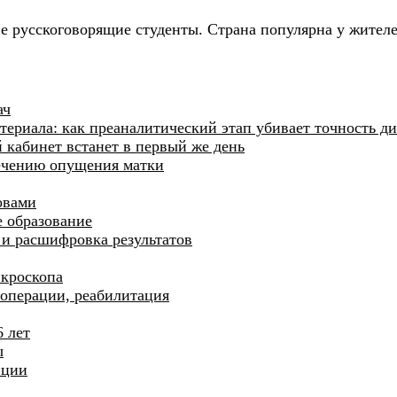
е русскоговорящие студенты. Страна популярна у жителе
ач
ериала: как преаналитический этап убивает точность д
й кабинет встанет в первый же день
лечению опущения матки
овами
 образование
и и расшифровка результатов
икроскопа
операции, реабилитация
6 лет
ы
нции