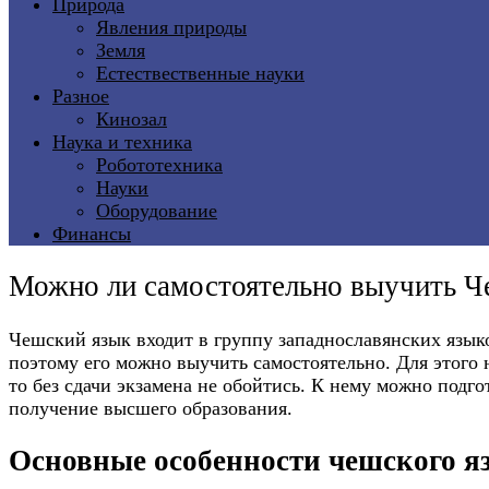
Природа
Явления природы
Земля
Естествественные науки
Разное
Кинозал
Наука и техника
Робототехника
Науки
Оборудование
Финансы
Можно ли самостоятельно выучить Ч
Чешский язык входит в группу западнославянских язык
поэтому его можно выучить самостоятельно. Для этого 
то без сдачи экзамена не обойтись. К нему можно подг
получение высшего образования.
Основные особенности чешского я