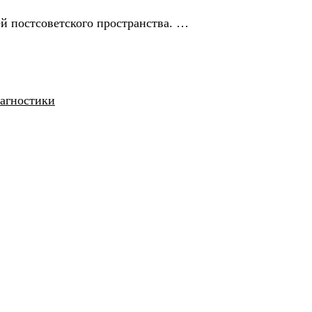
й постсоветского пространства. …
иагностики