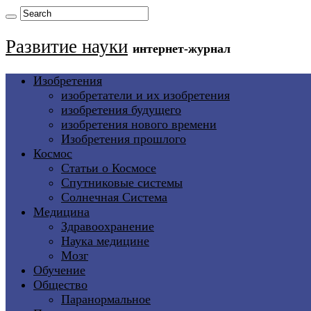
Развитие науки
интернет-журнал
Изобретения
изобретатели и их изобретения
изобретения будущего
изобретения нового времени
Изобретения прошлого
Космос
Статьи о Космосе
Спутниковые системы
Солнечная Система
Медицина
Здравоохранение
Наука медицине
Мозг
Обучение
Общество
Паранормальное