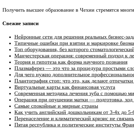
Получить высшее образование в Чехии стремятся многи
Свежие записи
Нейронные сети для решения реальных бизнес-зад
Типичные ошибки при взятии и маркировке биомат
Топ оборудования, без которого стоматологически
Манчестерская операция: современный подход к 
Теория и гипотеза как форма научного познания
Плазмаферез — это что за процедура простыми сл
Для чего нужно дополнительное профессиональное
Плантография стоп: что это, как делают отпечатк
Виртуальные карты как финансовая услуга
Современная методика лечения зуба с помощью м
Операция при опущении матки — подготовка, ход 
Самые спокойные и мирные страны
Как учить английский дошкольникам от 3-4х до 5-
Перенаселение и климатический кризис не связан
Пятая республика и политические институты Фра