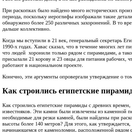
При раскопках было найдено много исторических произв
периода, поскольку иероглифы изображали такие детали
обнаружено более 250 различных захоронений. В то вр
дальше коллективно.
Когда мы вступили в 21 век, генеральный секретарь Ег
1990-х годах. Хавас сказал, что в течение многих лет 
что людей хоронили только рядом с пирамидами, а тако
присылали 21 корову и 23 овцы для питания рабочих, ч
работают в национальном проекте.
Конечно, эти аргументы опровергали утверждение о то
Как строились египетские пирами
Как строились египетские пирамиды с древних времен
известняков. Эти камни были извлечены из каменной п
необходимые для резки камней, были найдены при раск
высоты более 140 метров? Для этого, как утверждается
начинающемся от каменоломни, расположенной рядом с