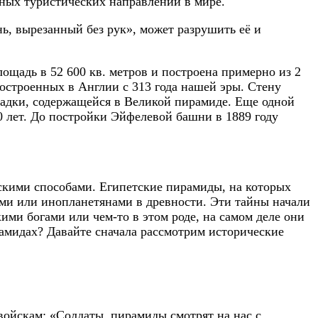
ных туристических направлений в мире.
нь, вырезанный без рук», может разрушить её и
щадь в 52 600 кв. метров и построена примерно из 2
построенных в Англии с 313 года нашей эры. Стену
ладки, содержащейся в Великой пирамиде. Еще одной
00 лет. До постройки Эйфелевой башни в 1889 году
ескими способами. Египетские пирамиды, на которых
ами или инопланетянами в древности. Эти тайны начали
ими богами или чем-то в этом роде, на самом деле они
амидах? Давайте сначала рассмотрим исторические
 войскам: «Солдаты, пирамиды смотрят на нас с