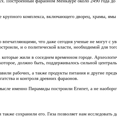
х. Построенный фараоном Менкауре около 2490 года до н
е крупного комплекса, включающего дворец, храмы, ямы 
 впечатляющими, что даже сегодня ученые не могут с ув
остроили, и о политической власти, необходимой для тог
 которые жили в соседнем временном городе. Археологи
которое, должно быть, поддерживалось сильной централь
вили рабочих, а также продукты питания и другие предм
гатства и контроля древних фараонов.
смысле именно Пирамиды построили Египет, а не наоборо
 также сохранили его. Гиза позволяет нам исследовать 