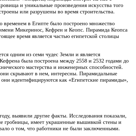
окровища и уникальные произведения искусства того
троены или разрушены во время строительства.
со временем в Египте было построено множество
 имени Микеринос, Кефрен и Кеопс. Пирамида Кеопса
тоящее время является частью египетской столицы
ется одним из семи чудес Земли и является
 Кефрена была построена между 2558 и 2532 годами до
хнического мастерства и инженерных способностей.
ю они скрывают в нем, интересны. Пирамидальные
ко они идентифицируются как «Египетские пирамиды»,
году, выявили другие факты. Исследования показали,
ные гробницы, имеет украшенные вышивкой стены и
овало о том, что работники не были заключенными.