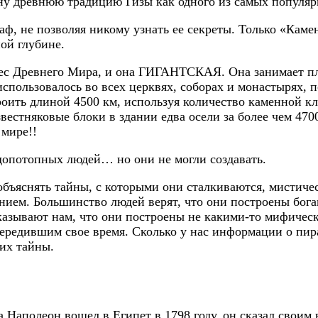
у древнюю традицию Гизы как одного из самых популяр
аф, не позволяя никому узнать ее секреты. Только «Каме
ой глубине.
ес Древнего Мира, и она ГИГАНТСКАЯ. Она занимает пло
использовалось во всех церквях, соборах и монастырях, 
оить длиной 4500 км, используя количество каменной к
звестняковые блоки в здании едва осели за более чем 47
мире!!
допотопных людей… но они не могли создавать.
объяснять тайны, с которыми они сталкиваются, мистич
нием. Большинство людей верят, что они построены бог
оказывают нам, что они построены не какими-то мифическ
ередившим свое время. Сколько у нас информации о пир
их тайны.
а Наполеон вошел в Египет в 1798 году, он сказал своим