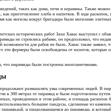
едений, таких как дома, печи и керамика. Также можно
, как приготовление хлеба и напитков. В ходе раскопок
емя как могилы вокруг бригадира были могилами элитны
ипетских исторических работ Захи Хавас выступил с объ
пирамиды не строились рабами, он предположил, что неда
й возможности для рабов не было. Хавас также заявил, 
то эти фермеры были освобождены от налогов, которые о
м, что пирамиды были построены инопланетянами.
ды
, продолжают размышлять умы современных людей. В пир
ечи в 300 метрах от пирамид и были подготовлены путем
опках, проведенных в этом районе, и площадь раскопок
, использовались большие пандусы, сделанные из каменн
 пирамидой, и продолжающемся до пирамиды, и который 