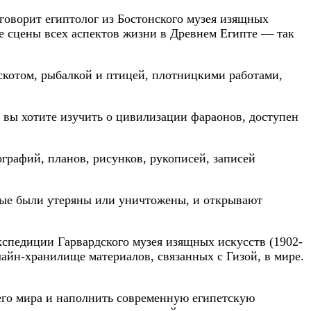
говорит египтолог из Бостонского музея изящных
е сцены всех аспектов жизни в Древнем Египте — так
скотом, рыбалкой и птицей, плотницкими работами,
 вы хотите изучить о цивилизации фараонов, доступен
графий, планов, рисунков, рукописей, записей
орые были утеряны или уничтожены, и открывают
кспедиции Гарвардского музея изящных искусств (1902-
айн-хранилище материалов, связанных с Гизой, в мире.
него мира и наполнить современную египетскую