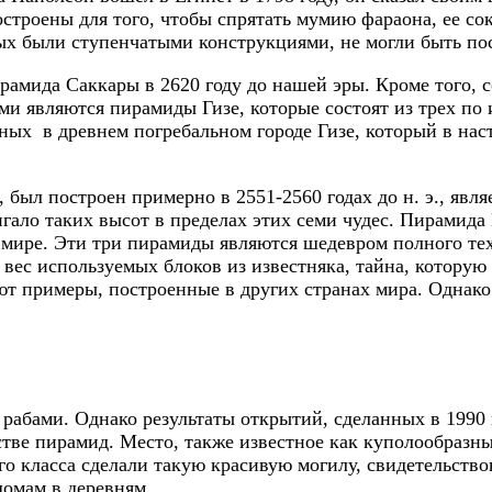
строены для того, чтобы спрятать мумию фараона, ее с
х были ступенчатыми конструкциями, не могли быть пос
амида Саккары в 2620 году до нашей эры. Кроме того, 
 являются пирамиды Гизе, которые состоят из трех по
ных в древнем погребальном городе Гизе, который в нас
был построен примерно в 2551-2560 годах до н. э., явля
гало таких высот в пределах этих семи чудес. Пирамида
 мире. Эти три пирамиды являются шедевром полного те
 вес используемых блоков из известняка, тайна, котору
еют примеры, построенные в других странах мира. Одна
рабами. Однако результаты открытий, сделанных в 1990 
ьстве пирамид. Место, также известное как куполообраз
его класса сделали такую красивую могилу, свидетельств
домам в деревням.