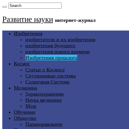
Развитие науки
интернет-журнал
Изобретения
изобретатели и их изобретения
изобретения будущего
изобретения нового времени
Изобретения прошлого
Космос
Статьи о Космосе
Спутниковые системы
Солнечная Система
Медицина
Здравоохранение
Наука медицине
Мозг
Обучение
Общество
Паранормальное