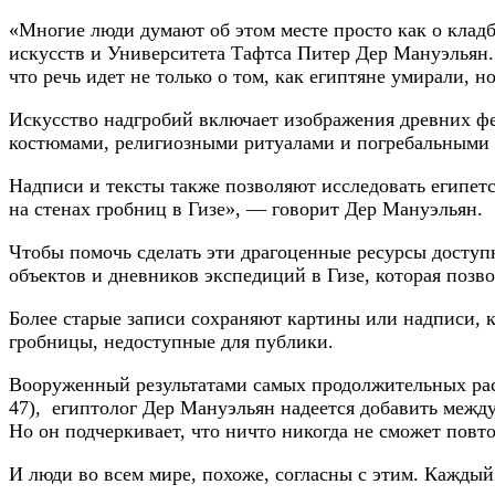
«Многие люди думают об этом месте просто как о клад
искусств и Университета Тафтса Питер Дер Мануэльян.
что речь идет не только о том, как египтяне умирали, н
Искусство надгробий включает изображения древних ф
костюмами, религиозными ритуалами и погребальными 
Надписи и тексты также позволяют исследовать египет
на стенах гробниц в Гизе», — говорит Дер Мануэльян.
Чтобы помочь сделать эти драгоценные ресурсы доступ
объектов и дневников экспедиций в Гизе, которая позв
Более старые записи сохраняют картины или надписи, 
гробницы, недоступные для публики.
Вооруженный результатами самых продолжительных раск
47), египтолог Дер Мануэльян надеется добавить между
Но он подчеркивает, что ничто никогда не сможет повто
И люди во всем мире, похоже, согласны с этим. Каждый