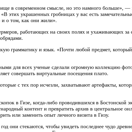
бище в современном смысле, но это намного больше», — 
 «В этих украшенных гробницах у вас есть замечательны
о и о том, как они жили».
ермеров, работающих на своих полях и ухаживающих за 
обрядами.
скую грамматику и язык. «Почти любой предмет, который
ными для всех ученые сделали огромную коллекцию фото
оляет совершать виртуальные посещения плато.
которые с тех пор исчезли, захватывают артефакты, кот
опок в Гизе, когда-либо проводившихся в Бостонской э
народный контент и превратить архив в центральное онл
рить или заменить опыт личного визита в Гизу.
 год они стекаются, чтобы увидеть последнее чудо древ