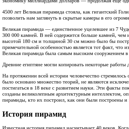
экономику миллиардами долларов — продолжая еще одн
4500 лет Великая пирамида стояла, как гигантский Голи
позволить нам заглянуть в скрытые камеры в его огромн
Великая пирамида — единственное уцелевшее из 7 Чуд
300 000 камней. В ней содержится больше камней, чем 
высотой 180 см и толщиной 30 см можно было бы постр
примечательной особенностью является тот факт, что и
Великая пирамида была самым высоким сооружением в 
Древние египтяне могли копировать некоторые работы 
На протяжении всей истории человечество стремилось 
было основано множество теорий, не являются исключе
постигаться в 18 веке с развитием науки. Эти факты п
созданы великолепным архитектурным интеллектом, оп
пирамиды, кто их построил, как они были построены и 
История пирамид
Известная история пирамид насчитывает 40 веков. Когд