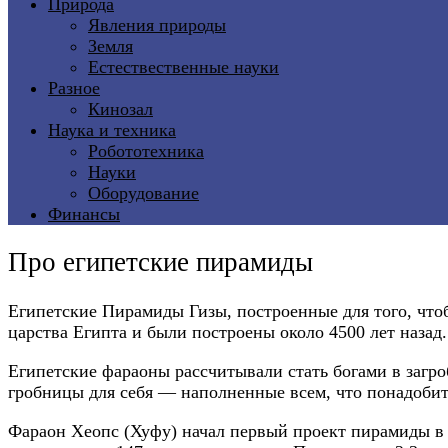
Природа
Явления природы
Земля
Естествественные науки
Разное
Кинозал
Наука и техника
Робототехника
Науки
Оборудование
Финансы
Про египетские пирамиды
Египетские Пирамиды Гизы, построенные для того, что
царства Египта и были построены около 4500 лет назад.
Египетские фараоны рассчитывали стать богами в загр
гробницы для себя — наполненные всем, что понадобит
Фараон Хеопс (Хуфу) начал первый проект пирамиды в Г