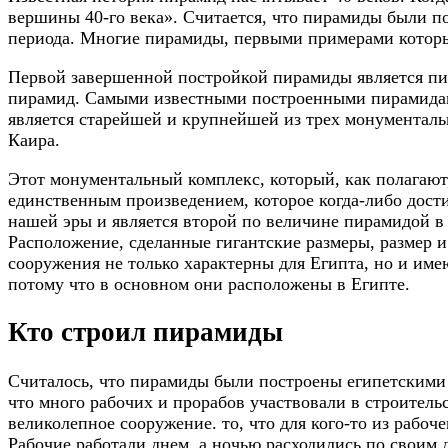
вершины 40-го века». Считается, что пирамиды были по
периода. Многие пирамиды, первыми примерами которы
Первой завершенной постройкой пирамиды является пир
пирамид. Самыми известными построенными пирамидами
является старейшей и крупнейшей из трех монументаль
Каира.
Этот монументальный комплекс, который, как полагают, 
единственным произведением, которое когда-либо дости
нашей эры и является второй по величине пирамидой в
Расположение, сделанные гигантские размеры, размер и
сооружения не только характерны для Египта, но и им
потому что в основном они расположены в Египте.
Кто строил пирамиды
Считалось, что пирамиды были построены египетскими 
что много рабочих и прорабов участвовали в строител
великолепное сооружение. то, что для кого-то из рабоч
Рабочие работали днем, а ночью расходились по своим 