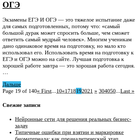
ОГЭ
Экзамены ЕГЭ И ОГЭ — это тяжелое испытание даже
для самых подготовленных, потому что: «самый
большой дурак может спросить больше, чем сможет
ответить самый мудрый человек». Многим ученикам
дано одинаковое время на подготовку, но мало кто
использовал его. Использовать время на подготовку к
ЕГЭ и ОГЭ можно на сайте. Лучшая подготовка к
хорошей работе завтра — это хорошая работа сегодня.
…
Дальше
Page 19 of 140
« First
...
10
«
17
18
19
20
21
»
30
40
50
...
Last »
Свежие записи
Нейронные сети для решения реальных бизнес-
задач
Типичные ошибки при взятии и маркировке
биоматериала: как преаналитический этап