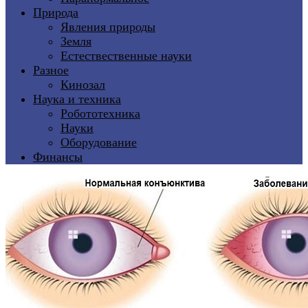
Природа
Явления природы
Земля
Естествественные науки
Разное
Кинозал
Наука и техника
Робототехника
Науки
Оборудование
Финансы