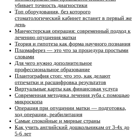
убивает точность диагностики
Топ оборудования, без которого
стоматологический кабинет встанет в первый же
день
Манчестерская операция: современный подход к
лечению опущения матки
Теория и гипотеза как форма научного познания
Плазмаферез — это что за процедура простыми
словами
Для чего нужно дополнительное
профессиональное образование
Плантография стоп: что это, как делают
отпечатки и расшифровка результатов
Виртуальные карты как финансовая услуга
Современная методика лечения зуба с помощью
микроскопа
Операция при опущении матки — подготовка,
ход операции, реабилитация
Самые спокойные и мирные страны
Как учить английский дошкольникам от 3-4х до
5-6 лет