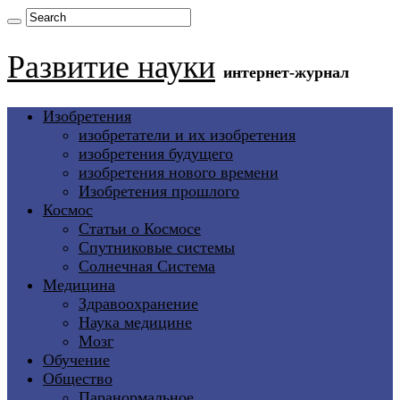
Развитие науки
интернет-журнал
Изобретения
изобретатели и их изобретения
изобретения будущего
изобретения нового времени
Изобретения прошлого
Космос
Статьи о Космосе
Спутниковые системы
Солнечная Система
Медицина
Здравоохранение
Наука медицине
Мозг
Обучение
Общество
Паранормальное