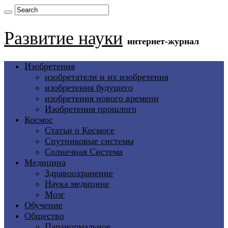
Развитие науки
интернет-журнал
Изобретения
изобретатели и их изобретения
изобретения будущего
изобретения нового времени
Изобретения прошлого
Космос
Статьи о Космосе
Спутниковые системы
Солнечная Система
Медицина
Здравоохранение
Наука медицине
Мозг
Обучение
Общество
Паранормальное