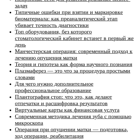
задач
Типичные ошибки при взятии и маркировке
биоматериала: как преаналитический этап
убивает точность диагностики
Топ оборудования, без которого
стоматологический кабинет встанет в первый же
день
Манчестерская операция: современный подход к
лечению опущения матки
Теория и гипотеза как форма научного познания
Плазмаферез — это что за процедура простыми
словами
Для чего нужно дополнительное
профессиональное образование
Плантография стоп: что это, как делают
отпечатки и расшифровка результатов
Виртуальные карты как финансовая услуга
Современная методика лечения зуба с помощью
микроскопа
Операция при опущении матки — подготовка,
ход операции, реабилитация