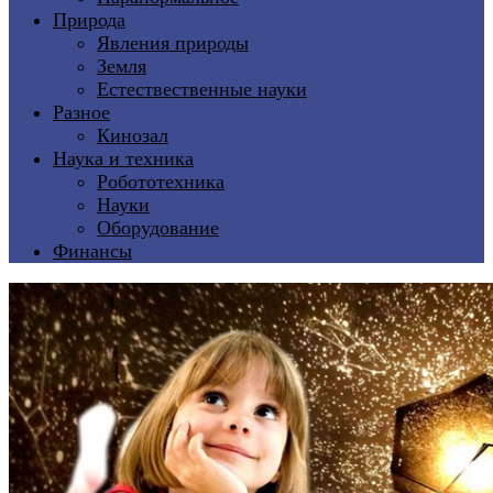
Природа
Явления природы
Земля
Естествественные науки
Разное
Кинозал
Наука и техника
Робототехника
Науки
Оборудование
Финансы