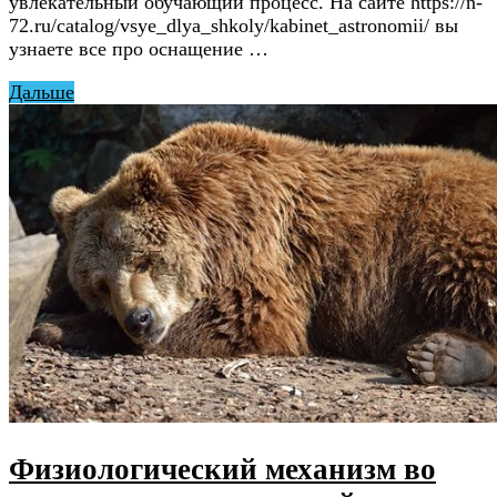
увлекательный обучающий процесс. На сайте https://n-
72.ru/catalog/vsye_dlya_shkoly/kabinet_astronomii/ вы
узнаете все про оснащение …
Дальше
Физиологический механизм во