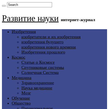
Развитие науки
интернет-журнал
Изобретения
изобретатели и их изобретения
изобретения будущего
изобретения нового времени
Изобретения прошлого
Космос
Статьи о Космосе
Спутниковые системы
Солнечная Система
Медицина
Здравоохранение
Наука медицине
Мозг
Обучение
Общество
Паранормальное