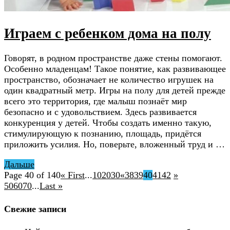
Играем с ребенком дома на полу
Говорят, в родном пространстве даже стены помогают.
Особенно младенцам! Такое понятие, как развивающее
пространство, обозначает не количество игрушек на
один квадратный метр. Игры на полу для детей прежде
всего это территория, где малыш познаёт мир
безопасно и с удовольствием. Здесь развивается
конкуренция у детей. Чтобы создать именно такую,
стимулирующую к познанию, площадь, придётся
приложить усилия. Но, поверьте, вложенный труд и …
Дальше
Page 40 of 140
« First
...
10
20
30
«
38
39
40
41
42
»
50
60
70
...
Last »
Свежие записи