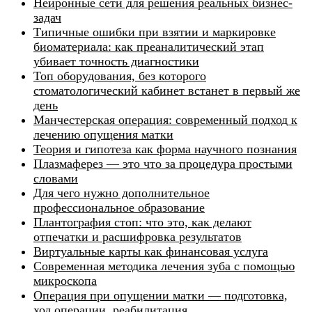
Нейронные сети для решения реальных бизнес-
задач
Типичные ошибки при взятии и маркировке
биоматериала: как преаналитический этап
убивает точность диагностики
Топ оборудования, без которого
стоматологический кабинет встанет в первый же
день
Манчестерская операция: современный подход к
лечению опущения матки
Теория и гипотеза как форма научного познания
Плазмаферез — это что за процедура простыми
словами
Для чего нужно дополнительное
профессиональное образование
Плантография стоп: что это, как делают
отпечатки и расшифровка результатов
Виртуальные карты как финансовая услуга
Современная методика лечения зуба с помощью
микроскопа
Операция при опущении матки — подготовка,
ход операции, реабилитация